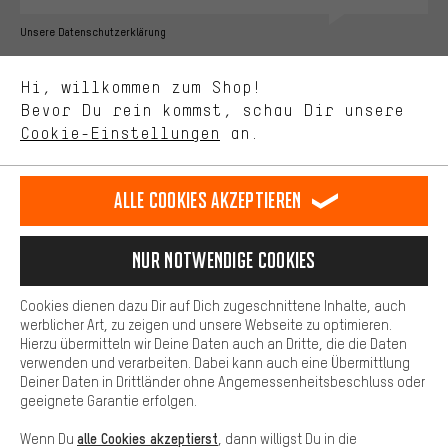
Bessere Leistung
Unsere Datenschutzerklärung
Uns interessiert, was Du in unserem Shop suchst und brauchst.
Sprache"
Mit Leistungs-Cookies nimmst Du mit Deinem Shopping-Verhalten
Hi, willkommen zum Shop!
selbst Einfluss auf die Verbesserung unserer Webseite und
DE
EN
ES
FR
Bevor Du rein kommst, schau Dir unsere
Deutsch
english
español
français
unseres Shop-Angebots.
Cookie-Einstellungen
an.
Mehr Komfort
VERTRAG WIDERRUFEN
Aachener Community
Affiliateprogramm
Dein Shopping-Erlebnis wird komfortabler. Mit Komfort-Cookies
stellen wir Verknüpfungen zu Social Media Plattformen her. So
Alle Cookies akzeptieren
Impressum
Datenschutz
Allgemeine Geschäftsbedingungen
können wir dir weitere nützliche Inhalte und Informationen zur
Verfügung stellen. Zudem hast du die Möglichkeit zusätzliche
Hinweisgebersystem
Hinweise zur Batterieentsorgung
Services zu nutzen, die es dir erleichtern die richtigen Produkte zu
Nur Notwendige Cookies
finden. Beispielsweise bieten wir eine Chat-Funktion an, damit
Cookie-Einstellungen
Kontrast ändern
Fragen schnell und unkompliziert beantwortet werden können.
Cookies dienen dazu Dir auf Dich zugeschnittene Inhalte, auch
Basis
Alle Preise verstehen sich in Euro und exkl. MwSt zuzüglich
werblicher Art, zu zeigen und unsere Webseite zu optimieren.
Hierzu übermitteln wir Deine Daten auch an Dritte, die die Daten
Versandkosten
USA
für Lieferung nach
.
Basis-Cookies gewährleisten, dass Du unsere Webseite
verwenden und verarbeiten. Dabei kann auch eine Übermittlung
grundsätzlich nutzen kannst.
Deiner Daten in Drittländer ohne Angemessenheitsbeschluss oder
geeignete Garantie erfolgen.
alle Cookies akzeptierst
Wenn Du
, dann willigst Du in die