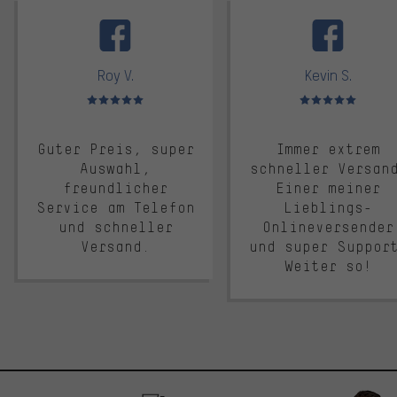
facebook
Roy V.
Kevin S.
Bewertungen: 5 von 5
Bewertungen: 5 von 5
Guter Preis, super
Immer extrem
Auswahl,
schneller Versan
freundlicher
Einer meiner
Service am Telefon
Lieblings-
und schneller
Onlineversender
Versand.
und super Suppor
Weiter so!