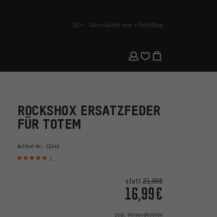
DE
Service
Über uns
Jobs
Blog
Deutsch
ROCKSHOX ERSATZFEDER
FÜR TOTEM
Artikel-Nr.:
15142
2
statt
21,00€
16,99€
zzgl.
Versandkosten