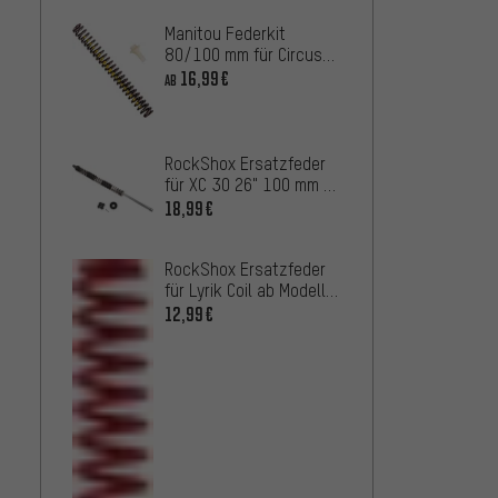
Manitou Federkit
80/100 mm für Circus
Expert / Minute Expert /
16,99€
AB
Drake
RockShox Ersatzfeder
für XC 30 26" 100 mm ab
Modell 2012
18,99€
RockShox Ersatzfeder
für Lyrik Coil ab Modell
2010
12,99€