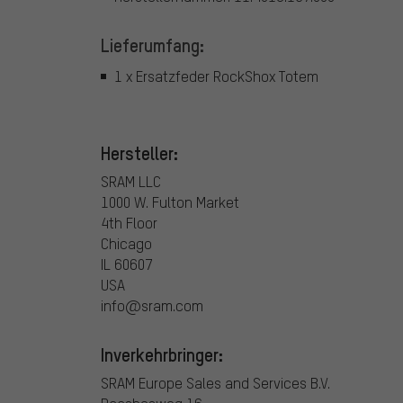
Lieferumfang:
1 x Ersatzfeder RockShox Totem
Hersteller:
SRAM LLC
1000 W. Fulton Market
4th Floor
Chicago
IL 60607
USA
info@sram.com
Inverkehrbringer:
SRAM Europe Sales and Services B.V.