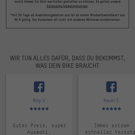
somit diesen für Dich wertvoller gestalten zu können.
Es gelten unsere
Datenschutzbestimmungen
.
*Gilt 30 Tage ab Ausstellungsdatum und ist ab einem Mindestbestellwert von
60 € gültig. Der Gutschein ist nicht mit anderen Aktionen kombinierbar.
WIR TUN ALLES DAFÜR, DASS DU BEKOMMST,
WAS DEIN BIKE BRAUCHT
facebook
Roy V.
Kevin S.
Bewertungen: 5 von 5
Bewertungen: 5 von 5
Guter Preis, super
Immer extrem
Auswahl,
schneller Versan