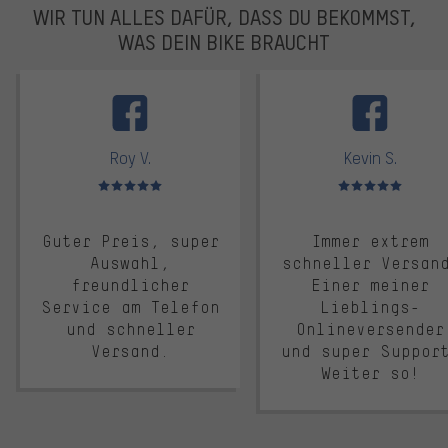
WIR TUN ALLES DAFÜR, DASS DU BEKOMMST,
WAS DEIN BIKE BRAUCHT
facebook
Roy V.
Kevin S.
Bewertungen: 5 von 5
Bewertungen: 5 von 5
Guter Preis, super
Immer extrem
Auswahl,
schneller Versan
freundlicher
Einer meiner
Service am Telefon
Lieblings-
und schneller
Onlineversender
Versand.
und super Suppor
Weiter so!