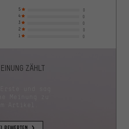
5
0
4
0
3
0
2
0
1
0
MEINUNG ZÄHLT
 Erste und sag
ne Meinung zu
em Artikel.
el bewerten