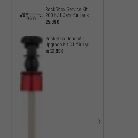
RockShox Service Kit
RockSh
200 h/1 Jahr für Lyrik
Full fü
Flight Attendant D1+ ab
Model
25,99€
25,99
2023
RockShox DebonAir
RockSh
Upgrade Kit C1 für Lyrik
Lyrik D
/ Yari ab Modell 2016
Model
12,99€
16,99
AB
RockSh
Contr
Upgrad
2,99€