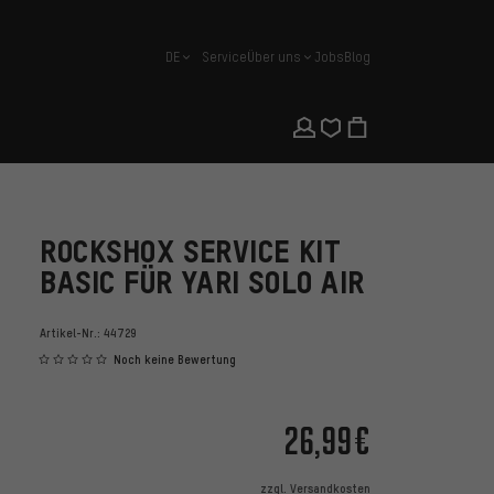
DE
Service
Über uns
Jobs
Blog
Deutsch
ROCKSHOX SERVICE KIT
BASIC FÜR YARI SOLO AIR
Artikel-Nr.:
44729
Noch keine Bewertung
26,99€
zzgl.
Versandkosten