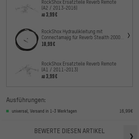
RockShox Ersatzteile Reverb Remote
(A2 / 2013-2016)
3,99€
AB
RockShox Hydraulikleitung mit
Connectamajig für Reverb Stealth 2000
mm
10,99€
RockShox Ersatzteile Reverb Remote
(A1 / 2011-2013)
3,99€
AB
Ausführungen:
universal, Versand in 1-3 Werktagen
16,99€
BEWERTE DIESEN ARTIKEL