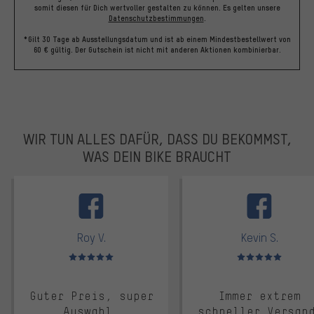
somit diesen für Dich wertvoller gestalten zu können.
Es gelten unsere
Datenschutzbestimmungen
.
*Gilt 30 Tage ab Ausstellungsdatum und ist ab einem Mindestbestellwert von
60 € gültig. Der Gutschein ist nicht mit anderen Aktionen kombinierbar.
WIR TUN ALLES DAFÜR, DASS DU BEKOMMST,
WAS DEIN BIKE BRAUCHT
facebook
Roy V.
Kevin S.
Bewertungen: 5 von 5
Bewertungen: 5 von 5
Guter Preis, super
Immer extrem
Auswahl,
schneller Versan