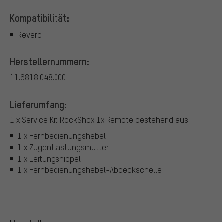
Kompatibilität:
Reverb
Herstellernummern:
11.6818.048.000
Lieferumfang:
1 x Service Kit RockShox 1x Remote bestehend aus:
1 x Fernbedienungshebel
1 x Zugentlastungsmutter
1 x Leitungsnippel
1 x Fernbedienungshebel-Abdeckschelle