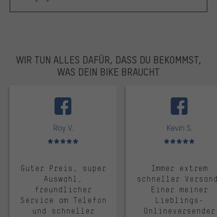
WIR TUN ALLES DAFÜR, DASS DU BEKOMMST,
WAS DEIN BIKE BRAUCHT
facebook
Roy V.
Kevin S.
Bewertungen: 5 von 5
Bewertungen: 5 von 5
Guter Preis, super
Immer extrem
Auswahl,
schneller Versan
freundlicher
Einer meiner
Service am Telefon
Lieblings-
und schneller
Onlineversender