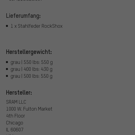
Lieferumfang:
1 x Stahlfeder RockShox
Herstellergewicht:
grau | 550 lbs: 550 g
grau | 400 lbs: 430 g
grau | 500 lbs: 550 g
Hersteller:
SRAM LLC
1000 W. Fulton Market
4th Floor
Chicago
IL 60607