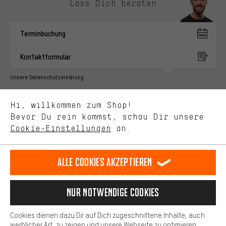
Lass Dich beraten
Passendere Angebote
Du bekommst, statt zufälliger Werbung, genauer passende
Terminbuchung
Angebote von uns. Diese Cookies helfen uns, Deine Interessen
besser zu erkennen und Dir relevante Produkte und Tipps zu
Kontaktformular
zeigen.
Bessere Leistung
Unsere Datenschutzerklärung
Uns interessiert, was Du in unserem Shop suchst und brauchst.
Sprache"
Mit Leistungs-Cookies nimmst Du mit Deinem Shopping-Verhalten
Hi, willkommen zum Shop!
selbst Einfluss auf die Verbesserung unserer Webseite und
DE
EN
ES
FR
Bevor Du rein kommst, schau Dir unsere
Deutsch
english
español
français
unseres Shop-Angebots.
Cookie-Einstellungen
an.
Mehr Komfort
VERTRAG WIDERRUFEN
Aachener Community
Affiliateprogramm
Dein Shopping-Erlebnis wird komfortabler. Mit Komfort-Cookies
stellen wir Verknüpfungen zu Social Media Plattformen her. So
Alle Cookies akzeptieren
Impressum
Datenschutz
Allgemeine Geschäftsbedingungen
können wir dir weitere nützliche Inhalte und Informationen zur
Verfügung stellen. Zudem hast du die Möglichkeit zusätzliche
Hinweisgebersystem
Hinweise zur Batterieentsorgung
Services zu nutzen, die es dir erleichtern die richtigen Produkte zu
Nur Notwendige Cookies
finden. Beispielsweise bieten wir eine Chat-Funktion an, damit
Cookie-Einstellungen
Kontrast ändern
Fragen schnell und unkompliziert beantwortet werden können.
Cookies dienen dazu Dir auf Dich zugeschnittene Inhalte, auch
Basis
Alle Preise verstehen sich in Euro und exkl. MwSt zuzüglich
werblicher Art, zu zeigen und unsere Webseite zu optimieren.