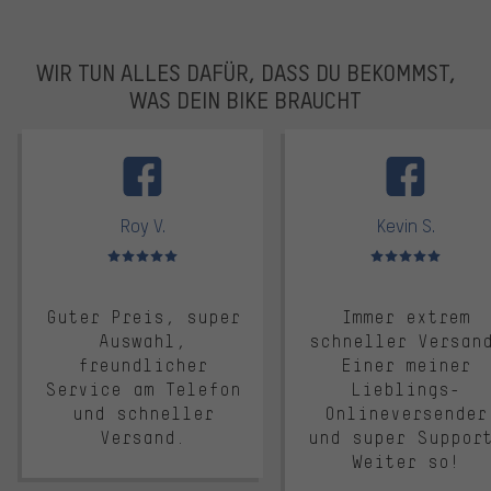
WIR TUN ALLES DAFÜR, DASS DU BEKOMMST,
WAS DEIN BIKE BRAUCHT
facebook
Roy V.
Kevin S.
Bewertungen: 5 von 5
Bewertungen: 5 von 5
Guter Preis, super
Immer extrem
Auswahl,
schneller Versan
freundlicher
Einer meiner
Service am Telefon
Lieblings-
und schneller
Onlineversender
Versand.
und super Suppor
Weiter so!