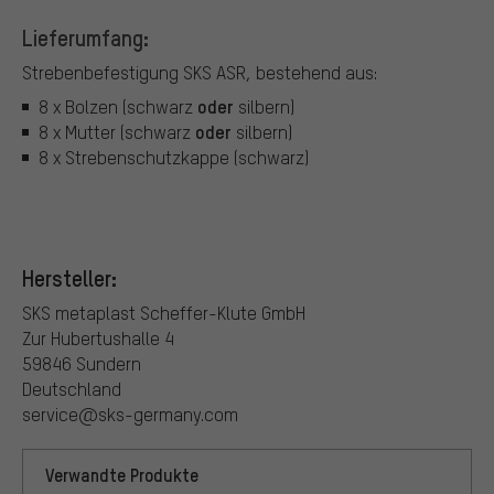
Lieferumfang:
Strebenbefestigung SKS ASR, bestehend aus:
oder
8 x Bolzen (schwarz
silbern)
oder
8 x Mutter (schwarz
silbern)
8 x Strebenschutzkappe (schwarz)
Hersteller:
SKS metaplast Scheffer-Klute GmbH
Zur Hubertushalle 4
59846 Sundern
Deutschland
service@sks-germany.com
Verwandte Produkte