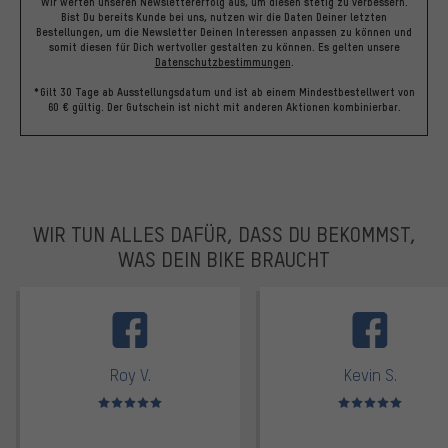
Wir werten unseren Newslettererfolg aus, um diesen stetig zu verbessern.
Bist Du bereits Kunde bei uns, nutzen wir die Daten Deiner letzten
Bestellungen, um die Newsletter Deinen Interessen anpassen zu können und
somit diesen für Dich wertvoller gestalten zu können.
Es gelten unsere
Datenschutzbestimmungen
.
*Gilt 30 Tage ab Ausstellungsdatum und ist ab einem Mindestbestellwert von
60 € gültig. Der Gutschein ist nicht mit anderen Aktionen kombinierbar.
WIR TUN ALLES DAFÜR, DASS DU BEKOMMST,
WAS DEIN BIKE BRAUCHT
facebook
Roy V.
Kevin S.
Bewertungen: 5 von 5
Bewertungen: 5 von 5