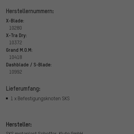
Herstellernummern:
X-Blade:
10280
X-Tra Dry:
10372
Grand M.O.M:
10418
Dashblade / S-Blade:
10992
Lieferumfang:
1 x Befestigungsknoten SKS
Hersteller:
SKS metaplast Scheffer-Klute GmbH