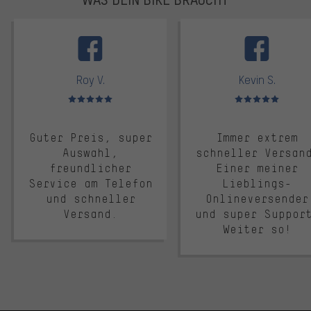
facebook
Roy V.
Kevin S.
Bewertungen: 5 von 5
Bewertungen: 5 von 5
Guter Preis, super
Immer extrem
Auswahl,
schneller Versan
freundlicher
Einer meiner
Service am Telefon
Lieblings-
und schneller
Onlineversender
Versand.
und super Suppor
Weiter so!