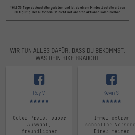
*Gilt 30 Tage ab Ausstellungsdatum und ist ab einem Mindestbestellwert von
60 € gültig. Der Gutschein ist nicht mit anderen Aktionen kombinierbar.
WIR TUN ALLES DAFÜR, DASS DU BEKOMMST,
WAS DEIN BIKE BRAUCHT
facebook
Roy V.
Kevin S.
Bewertungen: 5 von 5
Bewertungen: 5 von 5
Guter Preis, super
Immer extrem
Auswahl,
schneller Versan
freundlicher
Einer meiner