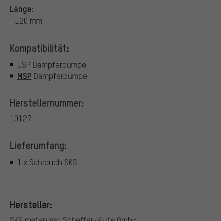
Länge:
120 mm
Kompatibilität:
USP Dämpferpumpe
MSP
Dämpferpumpe
Herstellernummer:
10127
Lieferumfang:
1 x Schlauch SKS
Hersteller:
SKS metaplast Scheffer-Klute GmbH