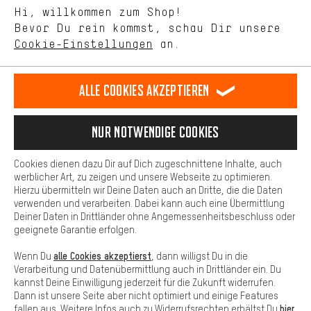
Mit Leistungs-Cookies nimmst Du mit Deinem Shopping-Verhalten
Hi, willkommen zum Shop!
selbst Einfluss auf die Verbesserung unserer Webseite und
DE
EN
ES
FR
Bevor Du rein kommst, schau Dir unsere
Deutsch
english
español
français
unseres Shop-Angebots.
Cookie-Einstellungen
an.
Mehr Komfort
VERTRAG WIDERRUFEN
Aachener Community
Affiliateprogramm
Dein Shopping-Erlebnis wird komfortabler. Mit Komfort-Cookies
stellen wir Verknüpfungen zu Social Media Plattformen her. So
Alle Cookies akzeptieren
Impressum
Datenschutz
Allgemeine Geschäftsbedingungen
können wir dir weitere nützliche Inhalte und Informationen zur
Verfügung stellen. Zudem hast du die Möglichkeit zusätzliche
Hinweisgebersystem
Hinweise zur Batterieentsorgung
Services zu nutzen, die es dir erleichtern die richtigen Produkte zu
Nur Notwendige Cookies
finden. Beispielsweise bieten wir eine Chat-Funktion an, damit
Cookie-Einstellungen
Kontrast ändern
Fragen schnell und unkompliziert beantwortet werden können.
Cookies dienen dazu Dir auf Dich zugeschnittene Inhalte, auch
Basis
werblicher Art, zu zeigen und unsere Webseite zu optimieren.
Alle Preise verstehen sich in Euro und exkl. MwSt zuzüglich
Hierzu übermitteln wir Deine Daten auch an Dritte, die die Daten
Versandkosten
USA
für Lieferung nach
.
Basis-Cookies gewährleisten, dass Du unsere Webseite
verwenden und verarbeiten. Dabei kann auch eine Übermittlung
grundsätzlich nutzen kannst.
Deiner Daten in Drittländer ohne Angemessenheitsbeschluss oder
geeignete Garantie erfolgen.
alle Cookies akzeptierst
Wenn Du
, dann willigst Du in die
Verarbeitung und Datenübermittlung auch in Drittländer ein. Du
kannst Deine Einwilligung jederzeit für die Zukunft widerrufen.
Dann ist unsere Seite aber nicht optimiert und einige Features
hier
fallen aus. Weitere Infos auch zu Widerrufsrechten erhältst Du
.