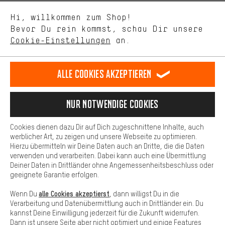
Uns interessiert, was Du in unserem Shop suchst und brauchst.
Sprache"
Mit Leistungs-Cookies nimmst Du mit Deinem Shopping-Verhalten
Hi, willkommen zum Shop!
selbst Einfluss auf die Verbesserung unserer Webseite und
DE
EN
ES
FR
Bevor Du rein kommst, schau Dir unsere
Deutsch
english
español
français
unseres Shop-Angebots.
Cookie-Einstellungen
an.
Mehr Komfort
VERTRAG WIDERRUFEN
Aachener Community
Affiliateprogramm
Dein Shopping-Erlebnis wird komfortabler. Mit Komfort-Cookies
stellen wir Verknüpfungen zu Social Media Plattformen her. So
Alle Cookies akzeptieren
Impressum
Datenschutz
Allgemeine Geschäftsbedingungen
können wir dir weitere nützliche Inhalte und Informationen zur
Verfügung stellen. Zudem hast du die Möglichkeit zusätzliche
Hinweisgebersystem
Hinweise zur Batterieentsorgung
Services zu nutzen, die es dir erleichtern die richtigen Produkte zu
Nur Notwendige Cookies
finden. Beispielsweise bieten wir eine Chat-Funktion an, damit
Cookie-Einstellungen
Kontrast ändern
Fragen schnell und unkompliziert beantwortet werden können.
Cookies dienen dazu Dir auf Dich zugeschnittene Inhalte, auch
Basis
werblicher Art, zu zeigen und unsere Webseite zu optimieren.
Alle Preise verstehen sich in Euro und exkl. MwSt zuzüglich
Hierzu übermitteln wir Deine Daten auch an Dritte, die die Daten
Versandkosten
USA
für Lieferung nach
.
Basis-Cookies gewährleisten, dass Du unsere Webseite
verwenden und verarbeiten. Dabei kann auch eine Übermittlung
grundsätzlich nutzen kannst.
Deiner Daten in Drittländer ohne Angemessenheitsbeschluss oder
geeignete Garantie erfolgen.
alle Cookies akzeptierst
Wenn Du
, dann willigst Du in die
Verarbeitung und Datenübermittlung auch in Drittländer ein. Du
kannst Deine Einwilligung jederzeit für die Zukunft widerrufen.
Dann ist unsere Seite aber nicht optimiert und einige Features