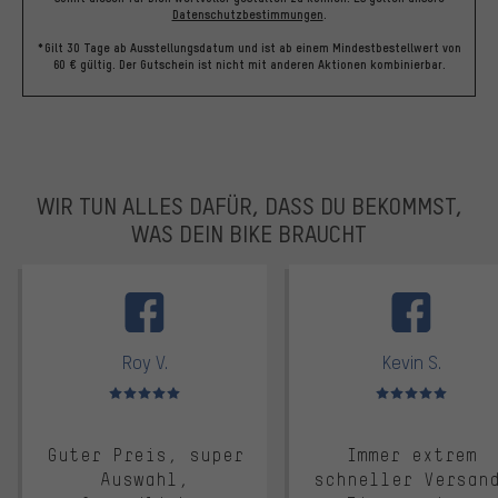
Datenschutzbestimmungen
.
*Gilt 30 Tage ab Ausstellungsdatum und ist ab einem Mindestbestellwert von
60 € gültig. Der Gutschein ist nicht mit anderen Aktionen kombinierbar.
WIR TUN ALLES DAFÜR, DASS DU BEKOMMST,
WAS DEIN BIKE BRAUCHT
facebook
Roy V.
Kevin S.
Bewertungen: 5 von 5
Bewertungen: 5 von 5
Guter Preis, super
Immer extrem
Auswahl,
schneller Versan