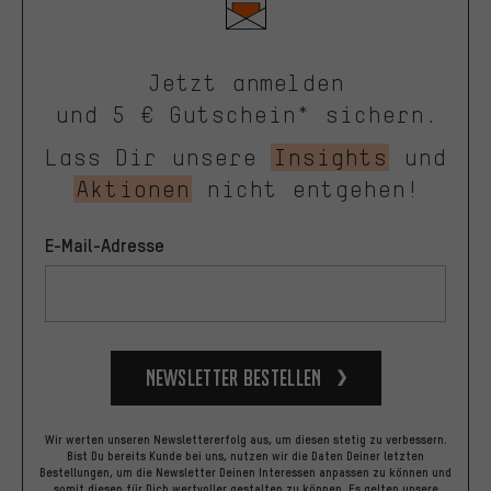
Jetzt anmelden
und 5 € Gutschein* sichern.
Lass Dir unsere
Insights
und
Aktionen
nicht entgehen!
E-Mail-Adresse
Newsletter bestellen
Wir werten unseren Newslettererfolg aus, um diesen stetig zu verbessern.
Bist Du bereits Kunde bei uns, nutzen wir die Daten Deiner letzten
Bestellungen, um die Newsletter Deinen Interessen anpassen zu können und
somit diesen für Dich wertvoller gestalten zu können.
Es gelten unsere