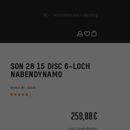
DE
Service
Über uns
Jobs
Blog
Deutsch
SON 28 15 DISC 6-LOCH
NABENDYNAMO
Artikel-Nr.:
33420
1
259,00€
zzgl.
Versandkosten