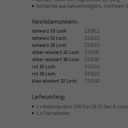
Hohlachse aus kaltverfestigtem, rostfreiem S
Herstellernummern:
schwarz 28 Loch:
332812
schwarz 32 Loch:
333212
schwarz 36 Loch:
333612
silber-eloxiert 32 Loch:
333292
silber-eloxiert 36 Loch:
333692
rot 32 Loch:
333222
rot 36 Loch:
333622
blau-eloxiert 32 Loch:
333242
Lieferumfang:
1 x Nabendynamo SON Son 28 15 Disc 6-Loch
1 x Flachstecker