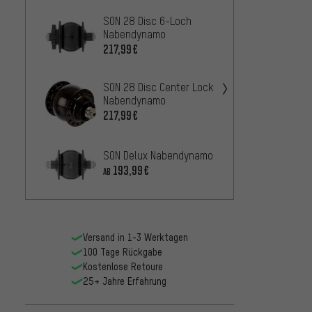
SON 28 Disc 6-Loch
SON 28
Nabendynamo
Naben
217,99€
242,9
SON 28 Disc Center Lock
SON 2
Nabendynamo
Disc 6
Naben
217,99€
259,0
SON 2
SON Delux Nabendynamo
Cente
193,99€
AB
Naben
259,0
Versand in 1-3 Werktagen
100 Tage Rückgabe
Kostenlose Retoure
25+ Jahre Erfahrung