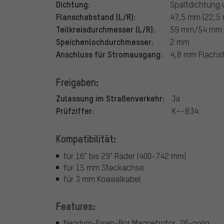
Dichtung:
Spaltdichtung 
Flanschabstand (L/R):
47,5 mm (22,5
Teilkreisdurchmesser (L/R):
59 mm/54 mm
Speichenlochdurchmesser:
2 mm
Anschluss für Stromausgang:
4,8 mm Flachst
Freigaben:
Zulassung im Straßenverkehr:
Ja
Prüfziffer:
K~~834
Kompatibilität:
für 16" bis 29" Räder (400-742 mm)
für 15 mm Steckachse
für 3 mm Koaxialkabel
Features:
Neodym-Eisen-Bor Magnetrotor, 26-polig