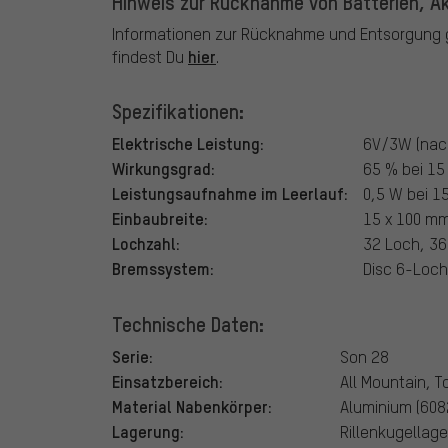
Hinweis zur Rücknahme von Batterien, Ak
Informationen zur Rücknahme und Entsorgung g
hier
findest Du
.
Spezifikationen:
Elektrische Leistung:
6V/3W (nac
Wirkungsgrad:
65 % bei 15
Leistungsaufnahme im Leerlauf:
0,5 W bei 1
Einbaubreite:
15 x 100 m
Lochzahl:
32 Loch, 36
Bremssystem:
Disc 6-Loch
Technische Daten:
Serie:
Son 28
Einsatzbereich:
All Mountain, T
Material Nabenkörper:
Aluminium (608
Lagerung:
Rillenkugellage