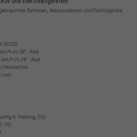
kus und Elektroaltgeräten:
ebrauchter Batterien, Akkumulatoren und Elektrogeräte
h StVZO)
 km/h im 28" -Rad
5 km/h im 28" -Rad
m Steckachse
 Loch
ouring & Trekking, City
2-T6)
r