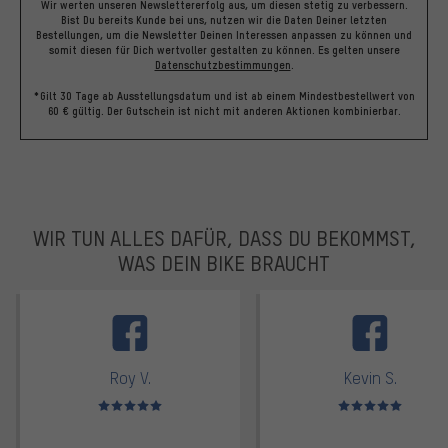
Wir werten unseren Newslettererfolg aus, um diesen stetig zu verbessern.
Bist Du bereits Kunde bei uns, nutzen wir die Daten Deiner letzten
Bestellungen, um die Newsletter Deinen Interessen anpassen zu können und
somit diesen für Dich wertvoller gestalten zu können.
Es gelten unsere
Datenschutzbestimmungen
.
*Gilt 30 Tage ab Ausstellungsdatum und ist ab einem Mindestbestellwert von
60 € gültig. Der Gutschein ist nicht mit anderen Aktionen kombinierbar.
WIR TUN ALLES DAFÜR, DASS DU BEKOMMST,
WAS DEIN BIKE BRAUCHT
facebook
Roy V.
Kevin S.
Bewertungen: 5 von 5
Bewertungen: 5 von 5