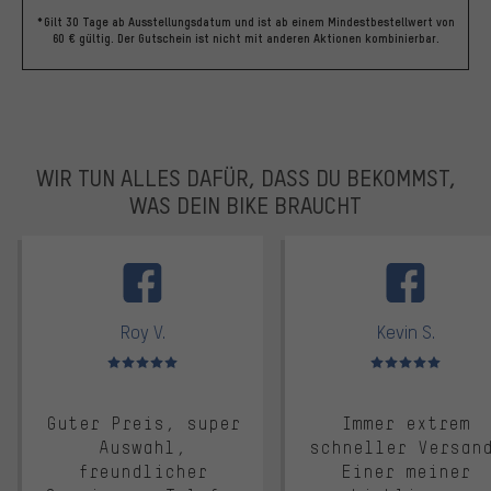
*Gilt 30 Tage ab Ausstellungsdatum und ist ab einem Mindestbestellwert von
60 € gültig. Der Gutschein ist nicht mit anderen Aktionen kombinierbar.
WIR TUN ALLES DAFÜR, DASS DU BEKOMMST,
WAS DEIN BIKE BRAUCHT
facebook
Roy V.
Kevin S.
Bewertungen: 5 von 5
Bewertungen: 5 von 5
Guter Preis, super
Immer extrem
Auswahl,
schneller Versan
freundlicher
Einer meiner