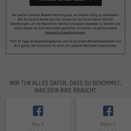
Wir werten unseren Newslettererfolg aus, um diesen stetig zu verbessern.
Bist Du bereits Kunde bei uns, nutzen wir die Daten Deiner letzten
Bestellungen, um die Newsletter Deinen Interessen anpassen zu können und
somit diesen für Dich wertvoller gestalten zu können.
Es gelten unsere
Datenschutzbestimmungen
.
*Gilt 30 Tage ab Ausstellungsdatum und ist ab einem Mindestbestellwert von
60 € gültig. Der Gutschein ist nicht mit anderen Aktionen kombinierbar.
WIR TUN ALLES DAFÜR, DASS DU BEKOMMST,
WAS DEIN BIKE BRAUCHT
facebook
Roy V.
Kevin S.
Bewertungen: 5 von 5
Bewertungen: 5 von 5