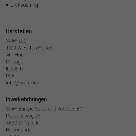
1 x Federring
Hersteller:
SRAM LLC
1000 W. Fulton Market
4th Floor
Chicago
IL 60607
USA
info@sram.com
Inverkehrbringer:
SRAM Europe Sales and Services B.V.
Paasbosweg 16
3862 ZS Nijkerk
Niederlande