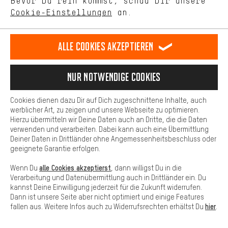
Bevor Du rein kommst, schau Dir unsere
Deutsch
english
español
français
unseres Shop-Angebots.
Cookie-Einstellungen
an.
Mehr Komfort
VERTRAG WIDERRUFEN
Aachener Community
Affiliateprogramm
Dein Shopping-Erlebnis wird komfortabler. Mit Komfort-Cookies
stellen wir Verknüpfungen zu Social Media Plattformen her. So
Alle Cookies akzeptieren
Impressum
Datenschutz
Allgemeine Geschäftsbedingungen
können wir dir weitere nützliche Inhalte und Informationen zur
Verfügung stellen. Zudem hast du die Möglichkeit zusätzliche
Hinweisgebersystem
Hinweise zur Batterieentsorgung
Services zu nutzen, die es dir erleichtern die richtigen Produkte zu
Nur Notwendige Cookies
finden. Beispielsweise bieten wir eine Chat-Funktion an, damit
Cookie-Einstellungen
Kontrast ändern
Fragen schnell und unkompliziert beantwortet werden können.
Cookies dienen dazu Dir auf Dich zugeschnittene Inhalte, auch
Basis
Alle Preise verstehen sich in Euro und exkl. MwSt zuzüglich
werblicher Art, zu zeigen und unsere Webseite zu optimieren.
Hierzu übermitteln wir Deine Daten auch an Dritte, die die Daten
Versandkosten
USA
für Lieferung nach
.
Basis-Cookies gewährleisten, dass Du unsere Webseite
verwenden und verarbeiten. Dabei kann auch eine Übermittlung
grundsätzlich nutzen kannst.
Deiner Daten in Drittländer ohne Angemessenheitsbeschluss oder
geeignete Garantie erfolgen.
alle Cookies akzeptierst
Wenn Du
, dann willigst Du in die
Verarbeitung und Datenübermittlung auch in Drittländer ein. Du
kannst Deine Einwilligung jederzeit für die Zukunft widerrufen.
Dann ist unsere Seite aber nicht optimiert und einige Features
hier
fallen aus. Weitere Infos auch zu Widerrufsrechten erhältst Du
.