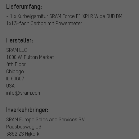
Lieferumfang:
- 1 x Kurbelgarnitur SRAM Force E1 XPLR Wide DUB DM
1x13-fach Carbon mit Powermeter
Hersteller:
SRAM LLC
1000 W. Fulton Market
4th Floor
Chicago
IL 60607
USA
info@sram.com
Inverkehrbringer:
SRAM Europe Sales and Services B.V.
Paasbosweg 16
3862 ZS Nijkerk