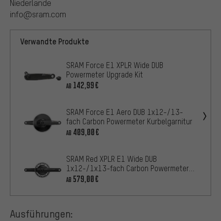
Niederlande
info@sram.com
Verwandte Produkte
SRAM Force E1 XPLR Wide DUB
Powermeter Upgrade Kit
142,99€
AB
SRAM Force E1 Aero DUB 1x12-/13-
fach Carbon Powermeter Kurbelgarnitur
409,00€
AB
SRAM Red XPLR E1 Wide DUB
1x12-/1x13-fach Carbon Powermeter
Kurbelgarnitur
579,00€
AB
Ausführungen: