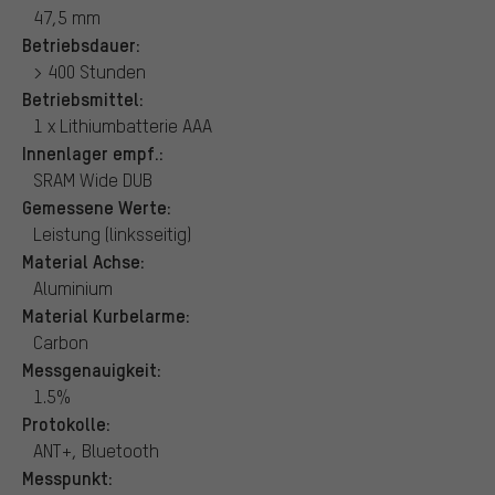
47,5 mm
Betriebsdauer:
> 400 Stunden
Betriebsmittel:
1 x Lithiumbatterie AAA
Innenlager empf.:
SRAM Wide DUB
Gemessene Werte:
Leistung (linksseitig)
Material Achse:
Aluminium
Material Kurbelarme:
Carbon
Messgenauigkeit:
1.5%
Protokolle:
ANT+, Bluetooth
Messpunkt: