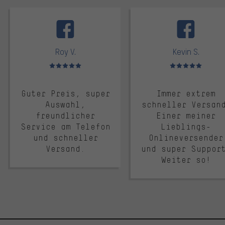
facebook
Roy V.
Kevin S.
Bewertungen: 5 von 5
Bewertungen: 5 von 5
Guter Preis, super
Immer extrem
Auswahl,
schneller Versan
freundlicher
Einer meiner
Service am Telefon
Lieblings-
und schneller
Onlineversender
Versand.
und super Suppor
Weiter so!