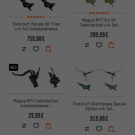
Bewertungen: 5 von 5 basier
(25)
Bewertungen: 5 von 5 basierend auf 1 Bewertungen
(1)
Magura MT7 Pro HC
Trickstuff Piccola HD Titan
Carbotecture v+h Set
v+h Set Scheibenbremse
Scheibenbremse
209,99€
759,00€
NEU
Magura MT4 Carbotecture
Trickstuff Direttissima Special
Scheibenbremse -
Edition v+h Set
Werkstattverpackung
Scheibenbremse
29,99€
919,00€