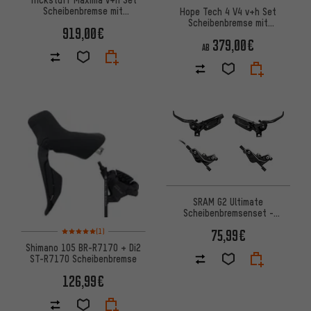
Scheibenbremse mit
Hope Tech 4 V4 v+h Set
Stahlflexleitung PU-ummantelt
Scheibenbremse mit
919,00€
Kunststoffleitung
379,00€
AB
SRAM G2 Ultimate
Scheibenbremsenset -
Werkstattverpackung
Bewertungen: 5 von 5 basierend auf 1 Bewertungen
75,99€
(1)
Shimano 105 BR-R7170 + Di2
ST-R7170 Scheibenbremse
126,99€