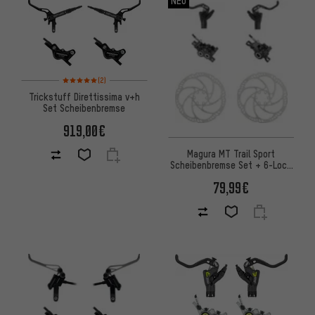
NEU
Bewertungen: 5 von 5 basierend auf 2 Bewertungen
(2)
Trickstuff Direttissima v+h
Set Scheibenbremse
919,00€
Magura MT Trail Sport
Scheibenbremse Set + 6-Loch
Bremsscheiben 180mm
79,99€