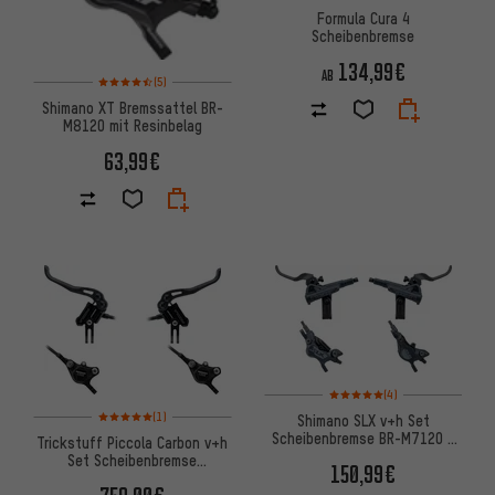
Formula Cura 4
Scheibenbremse
134,99€
AB
Bewertungen: 4,5 von 5 basierend auf 5 Bewertungen
(5)
Shimano XT Bremssattel BR-
M8120 mit Resinbelag
63,99€
Bewertungen: 5 von 5 basier
(4)
Bewertungen: 5 von 5 basierend auf 1 Bewertungen
(1)
Shimano SLX v+h Set
Scheibenbremse BR-M7120 /
Trickstuff Piccola Carbon v+h
BR-M7100 J-Kit
Set Scheibenbremse
150,99€
Postmount