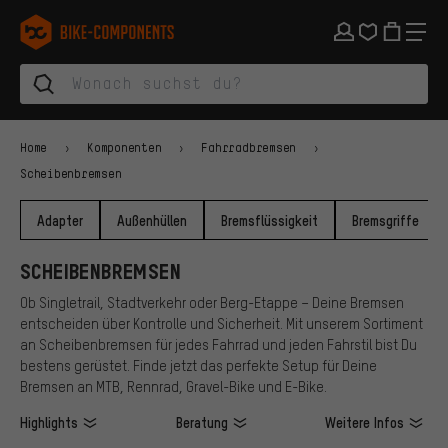
Zur Hauptnavigation springen
Zur Kategorienavigation springen
Zum Inhalt springen
Zu Marken und Newsletter springen
Zur Fußzeile springen
bike-components.de Startseite
Home
Komponenten
Fahrradbremsen
Scheibenbremsen
Adapter
Außenhüllen
Bremsflüssigkeit
Bremsgriffe
SCHEIBENBREMSEN
Ob Singletrail, Stadtverkehr oder Berg-Etappe – Deine Bremsen
entscheiden über Kontrolle und Sicherheit. Mit unserem Sortiment
an Scheibenbremsen für jedes Fahrrad und jeden Fahrstil bist Du
bestens gerüstet. Finde jetzt das perfekte Setup für Deine
Bremsen an MTB, Rennrad, Gravel-Bike und E-Bike.
Highlights
Beratung
Weitere Infos