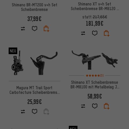
Shimano XT v+h Set
Shimano BR-MT200 v+h Set
Scheibenbremse BR-M8120 /
Scheibenbremse
BR-M8100 mit Resinbelag J-Kit
statt
217,65€
37,99€
181,99€
NEU
Bewertungen: 5 von 5 basier
(3)
Shimano XT Scheibenbremse
BR-M8100 mit Metallbelag J-
Magura MT Trail Sport
Kit
Carbotecture Scheibenbremse
50,99€
- Werkstattverpackung
25,99€