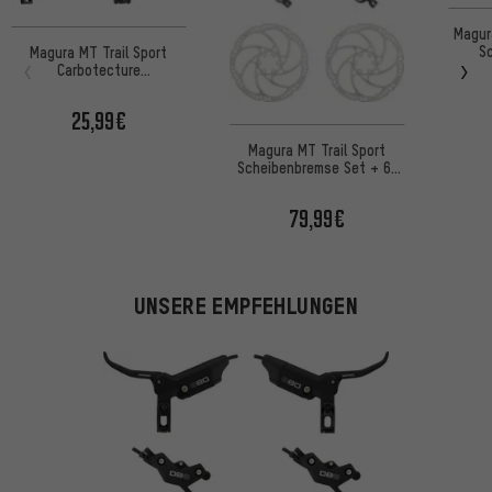
Magur
S
Magura MT Trail Sport
Wer
Carbotecture
Scheibenbremse -
Werkstattverpackung
25,99€
Magura MT Trail Sport
Scheibenbremse Set + 6-
Loch Bremsscheiben
180mm
79,99€
UNSERE EMPFEHLUNGEN