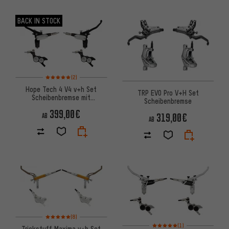
BACK IN STOCK
Bewertungen: 5 von 5 basierend auf 2 Bewertungen
(2)
Hope Tech 4 V4 v+h Set
TRP EVO Pro V+H Set
Scheibenbremse mit
Scheibenbremse
Stahlflexleitung
399,00€
319,00€
AB
AB
Bewertungen: 5 von 5 basierend auf 8 Bewertungen
(8)
Bewertungen: 5 von 5 basier
(1)
Trickstuff Maxima v+h Set