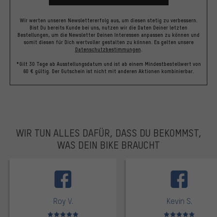
Wir werten unseren Newslettererfolg aus, um diesen stetig zu verbessern.
Bist Du bereits Kunde bei uns, nutzen wir die Daten Deiner letzten
Bestellungen, um die Newsletter Deinen Interessen anpassen zu können und
somit diesen für Dich wertvoller gestalten zu können.
Es gelten unsere
Datenschutzbestimmungen
.
*Gilt 30 Tage ab Ausstellungsdatum und ist ab einem Mindestbestellwert von
60 € gültig. Der Gutschein ist nicht mit anderen Aktionen kombinierbar.
WIR TUN ALLES DAFÜR, DASS DU BEKOMMST,
WAS DEIN BIKE BRAUCHT
facebook
Roy V.
Kevin S.
Bewertungen: 5 von 5
Bewertungen: 5 von 5