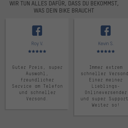
WIR TUN ALLES DAFÜR, DASS DU BEKOMMST,
WAS DEIN BIKE BRAUCHT
facebook
Roy V.
Kevin S.
Bewertungen: 5 von 5
Bewertungen: 5 von 5
Guter Preis, super
Immer extrem
Auswahl,
schneller Versan
freundlicher
Einer meiner
Service am Telefon
Lieblings-
und schneller
Onlineversender
Versand.
und super Suppor
Weiter so!