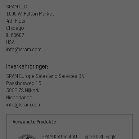
SRAM LLC
1000 W. Fulton Market
4th Floor
Chicago
IL 60607
USA
info@sram.com
Inverkehrbringer:
SRAM Europe Sales and Services B.V.
Paasbosweg 16
3862 ZS Nijkerk
Niederlande
info@sram.com
Verwandte Produkte
SRAM Kettenblatt T-Type XX SL Eagle