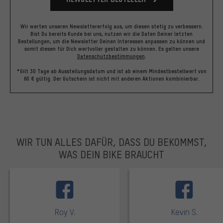
Wir werten unseren Newslettererfolg aus, um diesen stetig zu verbessern.
Bist Du bereits Kunde bei uns, nutzen wir die Daten Deiner letzten
Bestellungen, um die Newsletter Deinen Interessen anpassen zu können und
somit diesen für Dich wertvoller gestalten zu können.
Es gelten unsere
Datenschutzbestimmungen
.
*Gilt 30 Tage ab Ausstellungsdatum und ist ab einem Mindestbestellwert von
60 € gültig. Der Gutschein ist nicht mit anderen Aktionen kombinierbar.
WIR TUN ALLES DAFÜR, DASS DU BEKOMMST,
WAS DEIN BIKE BRAUCHT
facebook
Roy V.
Kevin S.
Bewertungen: 5 von 5
Bewertungen: 5 von 5