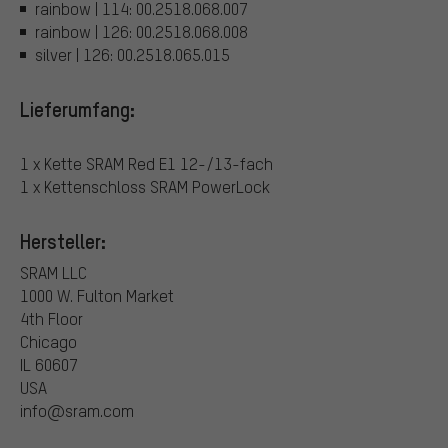
rainbow | 114: 00.2518.068.007
rainbow | 126: 00.2518.068.008
silver | 126: 00.2518.065.015
Lieferumfang:
1 x Kette SRAM Red E1 12-/13-fach
1 x Kettenschloss SRAM PowerLock
Hersteller:
SRAM LLC
1000 W. Fulton Market
4th Floor
Chicago
IL 60607
USA
info@sram.com