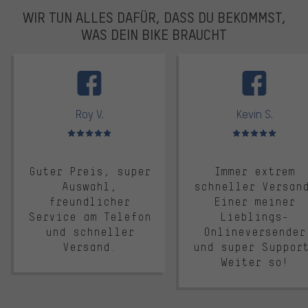
WIR TUN ALLES DAFÜR, DASS DU BEKOMMST,
WAS DEIN BIKE BRAUCHT
facebook
Roy V.
Kevin S.
Bewertungen: 5 von 5
Bewertungen: 5 von 5
Guter Preis, super
Immer extrem
Auswahl,
schneller Versan
freundlicher
Einer meiner
Service am Telefon
Lieblings-
und schneller
Onlineversender
Versand.
und super Suppor
Weiter so!