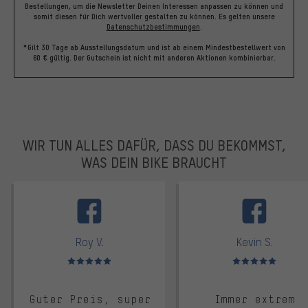
Bestellungen, um die Newsletter Deinen Interessen anpassen zu können und
somit diesen für Dich wertvoller gestalten zu können.
Es gelten unsere
Datenschutzbestimmungen
.
*Gilt 30 Tage ab Ausstellungsdatum und ist ab einem Mindestbestellwert von
60 € gültig. Der Gutschein ist nicht mit anderen Aktionen kombinierbar.
WIR TUN ALLES DAFÜR, DASS DU BEKOMMST,
WAS DEIN BIKE BRAUCHT
facebook
Roy V.
Kevin S.
Bewertungen: 5 von 5
Bewertungen: 5 von 5
Guter Preis, super
Immer extrem