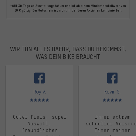
*Gilt 30 Tage ab Ausstellungsdatum und ist ab einem Mindestbestellwert von
60 € gültig. Der Gutschein ist nicht mit anderen Aktionen kombinierbar.
WIR TUN ALLES DAFÜR, DASS DU BEKOMMST,
WAS DEIN BIKE BRAUCHT
facebook
Roy V.
Kevin S.
Bewertungen: 5 von 5
Bewertungen: 5 von 5
Guter Preis, super
Immer extrem
Auswahl,
schneller Versan
freundlicher
Einer meiner