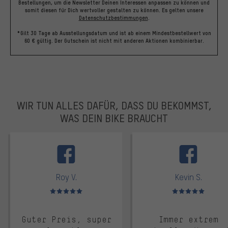
Bestellungen, um die Newsletter Deinen Interessen anpassen zu können und
somit diesen für Dich wertvoller gestalten zu können.
Es gelten unsere
Datenschutzbestimmungen
.
*Gilt 30 Tage ab Ausstellungsdatum und ist ab einem Mindestbestellwert von
60 € gültig. Der Gutschein ist nicht mit anderen Aktionen kombinierbar.
WIR TUN ALLES DAFÜR, DASS DU BEKOMMST,
WAS DEIN BIKE BRAUCHT
facebook
Roy V.
Kevin S.
Bewertungen: 5 von 5
Bewertungen: 5 von 5
Guter Preis, super
Immer extrem