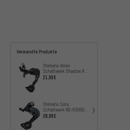
Verwandte Produkte
Shimano Alivio
Shima
Schaltwerk Shadow RD-
Schal
M3100 9-fach
U3020
21,99€
19,99
SRAM 
Shimano Sora
Schal
Schaltwerk RD-R3000
14,99
9-fach
20,99€