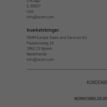
Chicago
IL 60607
USA
info@sram.com
Inverkehrbringer:
SRAM Europe Sales and Services B.V.
Paasbosweg 16
3862 ZS Nijkerk
Niederlande
info@sram.com
KUNDENB
INFORMATIONEN ZUR E
In den veröffentlichten Bewertungen finden sich solc