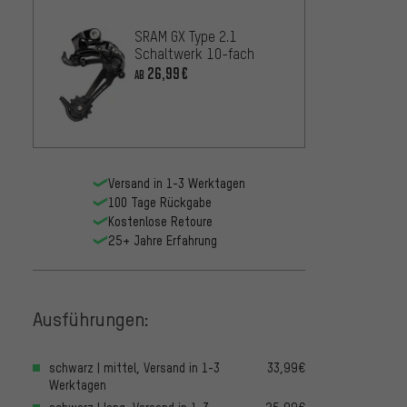
SRAM X
SRAM GX Type 2.1
7-/8-
Schaltwerk 10-fach
Schal
16,99
26,99€
AB
Versand in 1-3 Werktagen
100 Tage Rückgabe
Kostenlose Retoure
25+ Jahre Erfahrung
Ausführungen:
schwarz | mittel, Versand in 1-3
33,99€
Werktagen