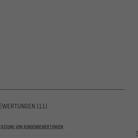
EWERTUNGEN
(11)
RFASSUNG VON KUNDENBEWERTUNGEN
he vor dem 28.05.2022 und solche ab dem 28.05.2022. Ab dem