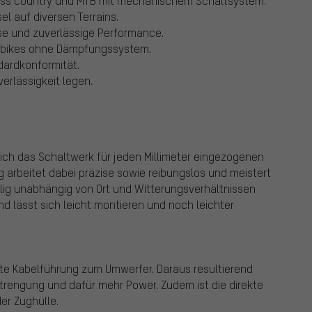
Cross Country und MTB mit mechanischem Schaltsystem.
l auf diversen Terrains.
se und zuverlässige Performance.
ainbikes ohne Dämpfungssystem.
dardkonformität.
verlässigkeit legen.
ch das Schaltwerk für jeden Millimeter eingezogenen
 arbeitet dabei präzise sowie reibungslos und meistert
llig unabhängig von Ort und Witterungsverhältnissen
nd lässt sich leicht montieren und noch leichter
ekte Kabelführung zum Umwerfer. Daraus resultierend
strengung und dafür mehr Power. Zudem ist die direkte
er Zughülle.