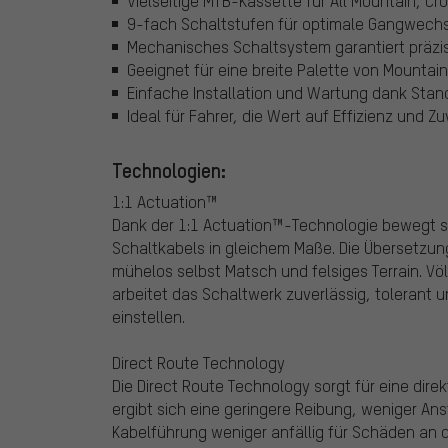
Vielseitige MTB-Kassette für All Mountain, 
9-fach Schaltstufen für optimale Gangwechse
Mechanisches Schaltsystem garantiert präzi
Geeignet für eine breite Palette von Mount
Einfache Installation und Wartung dank Stan
Ideal für Fahrer, die Wert auf Effizienz und Zu
Technologien:
1:1 Actuation™
Dank der 1:1 Actuation™-Technologie bewegt si
Schaltkabels in gleichem Maße. Die Übersetzung
mühelos selbst Matsch und felsiges Terrain. Vö
arbeitet das Schaltwerk zuverlässig, tolerant u
einstellen.
Direct Route Technology
Die Direct Route Technology sorgt für eine dir
ergibt sich eine geringere Reibung, weniger An
Kabelführung weniger anfällig für Schäden an d