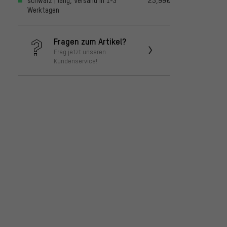
schwarz | lang, Versand in 1-3
25,99€
Werktagen
Fragen zum Artikel?
Frag jetzt unseren
Kundenservice!