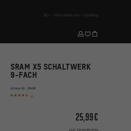
DE
Service
Über uns
Jobs
Blog
Deutsch
SRAM X5 SCHALTWERK
9-FACH
Artikel-Nr.:
29488
11
25,99€
zzgl.
Versandkosten