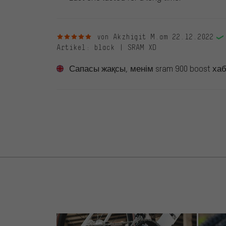
5 von 5 Sternen
von Akzhigit M.
am 22.12.2022
Artikel
: black | SRAM XD
Сапасы жақсы, менім sram 900 boost хабыма