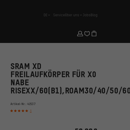
DE
Service
Über uns
Jobs
Blog
Deutsch
SRAM XD
FREILAUFKÖRPER FÜR X0
NABE
RISEXX/60(B1),ROAM30/40/50/60
Artikel-Nr.:
42537
3