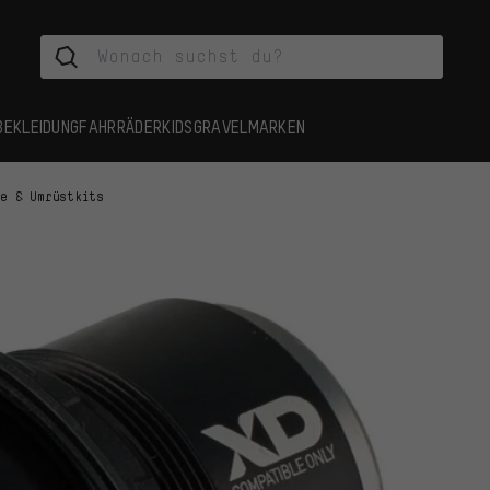
BEKLEIDUNG
FAHRRÄDER
KIDS
GRAVEL
MARKEN
fe & Umrüstkits