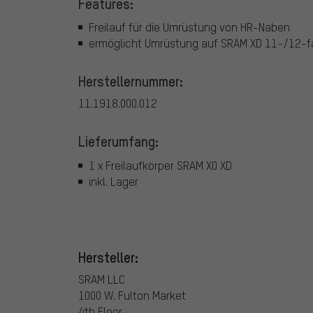
Features:
Freilauf für die Umrüstung von HR-Naben
ermöglicht Umrüstung auf SRAM XD 11-/12-
Herstellernummer:
11.1918.000.012
Lieferumfang:
1 x Freilaufkörper SRAM X0 XD
inkl. Lager
Hersteller:
SRAM LLC
1000 W. Fulton Market
4th Floor