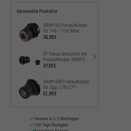
Verwandte Produkte
SRAM XD Freilaufkörper
DT Swi
für 746 / 716 Nabe
Ratch
SRAM 
36,99€
47,99
Road
DT Swi
DT Swiss Umrüstkit mit
Freila
Freilaufkörper SRAM XD
für Ra
Pawl Drive System®
55,99
47,99€
Novate
SRAM XDR Freilaufkörper
B
für Zipp 176/177
26,
61,99€
AB
Versand in 1-3 Werktagen
100 Tage Rückgabe
Kostenlose Retoure