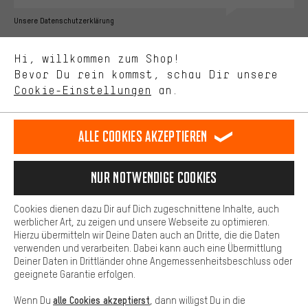
Bessere Leistung
Unsere Datenschutzerklärung
Uns interessiert, was Du in unserem Shop suchst und brauchst.
Sprache"
Mit Leistungs-Cookies nimmst Du mit Deinem Shopping-Verhalten
Hi, willkommen zum Shop!
selbst Einfluss auf die Verbesserung unserer Webseite und
DE
EN
ES
FR
Bevor Du rein kommst, schau Dir unsere
Deutsch
english
español
français
unseres Shop-Angebots.
Cookie-Einstellungen
an.
Mehr Komfort
VERTRAG WIDERRUFEN
Aachener Community
Affiliateprogramm
Dein Shopping-Erlebnis wird komfortabler. Mit Komfort-Cookies
stellen wir Verknüpfungen zu Social Media Plattformen her. So
Alle Cookies akzeptieren
Impressum
Datenschutz
Allgemeine Geschäftsbedingungen
können wir dir weitere nützliche Inhalte und Informationen zur
Verfügung stellen. Zudem hast du die Möglichkeit zusätzliche
Hinweisgebersystem
Hinweise zur Batterieentsorgung
Services zu nutzen, die es dir erleichtern die richtigen Produkte zu
Nur Notwendige Cookies
finden. Beispielsweise bieten wir eine Chat-Funktion an, damit
Cookie-Einstellungen
Kontrast ändern
Fragen schnell und unkompliziert beantwortet werden können.
Cookies dienen dazu Dir auf Dich zugeschnittene Inhalte, auch
Basis
werblicher Art, zu zeigen und unsere Webseite zu optimieren.
Alle Preise verstehen sich in Euro und exkl. MwSt zuzüglich
Hierzu übermitteln wir Deine Daten auch an Dritte, die die Daten
Versandkosten
USA
für Lieferung nach
.
Basis-Cookies gewährleisten, dass Du unsere Webseite
verwenden und verarbeiten. Dabei kann auch eine Übermittlung
grundsätzlich nutzen kannst.
Deiner Daten in Drittländer ohne Angemessenheitsbeschluss oder
geeignete Garantie erfolgen.
alle Cookies akzeptierst
Wenn Du
, dann willigst Du in die