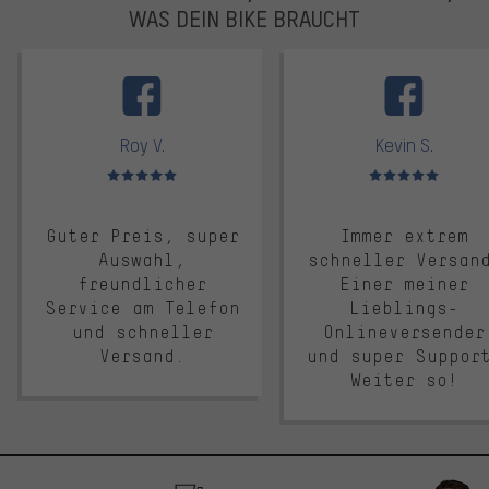
WAS DEIN BIKE BRAUCHT
facebook
Roy V.
Kevin S.
Bewertungen: 5 von 5
Bewertungen: 5 von 5
Guter Preis, super
Immer extrem
Auswahl,
schneller Versan
freundlicher
Einer meiner
Service am Telefon
Lieblings-
und schneller
Onlineversender
Versand.
und super Suppor
Weiter so!