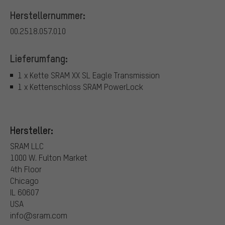
Herstellernummer:
00.2518.057.010
Lieferumfang:
1 x Kette SRAM XX SL Eagle Transmission
1 x Kettenschloss SRAM PowerLock
Hersteller:
SRAM LLC
1000 W. Fulton Market
4th Floor
Chicago
IL 60607
USA
info@sram.com