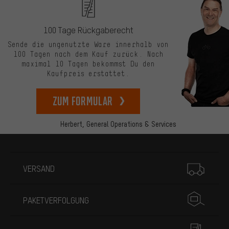
100 Tage Rückgaberecht
Sende die ungenutzte Ware innerhalb von
100 Tagen nach dem Kauf zurück. Nach
maximal 10 Tagen bekommst Du den
Kaufpreis erstattet.
zum Formular
Herbert,
General Operations & Services
Mehr Informationen
VERSAND
PAKETVERFOLGUNG