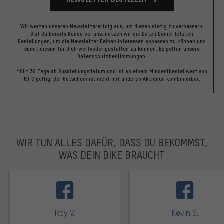
Wir werten unseren Newslettererfolg aus, um diesen stetig zu verbessern.
Bist Du bereits Kunde bei uns, nutzen wir die Daten Deiner letzten
Bestellungen, um die Newsletter Deinen Interessen anpassen zu können und
somit diesen für Dich wertvoller gestalten zu können.
Es gelten unsere
Datenschutzbestimmungen
.
*Gilt 30 Tage ab Ausstellungsdatum und ist ab einem Mindestbestellwert von
60 € gültig. Der Gutschein ist nicht mit anderen Aktionen kombinierbar.
WIR TUN ALLES DAFÜR, DASS DU BEKOMMST,
WAS DEIN BIKE BRAUCHT
facebook
Roy V.
Kevin S.
Bewertungen: 5 von 5
Bewertungen: 5 von 5