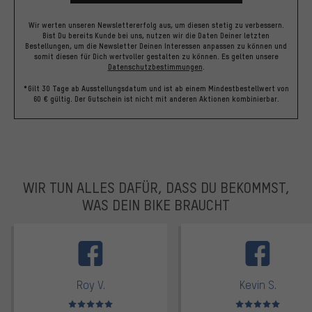
Wir werten unseren Newslettererfolg aus, um diesen stetig zu verbessern.
Bist Du bereits Kunde bei uns, nutzen wir die Daten Deiner letzten
Bestellungen, um die Newsletter Deinen Interessen anpassen zu können und
somit diesen für Dich wertvoller gestalten zu können.
Es gelten unsere
Datenschutzbestimmungen
.
*Gilt 30 Tage ab Ausstellungsdatum und ist ab einem Mindestbestellwert von
60 € gültig. Der Gutschein ist nicht mit anderen Aktionen kombinierbar.
WIR TUN ALLES DAFÜR, DASS DU BEKOMMST,
WAS DEIN BIKE BRAUCHT
facebook
Roy V.
Kevin S.
Bewertungen: 5 von 5
Bewertungen: 5 von 5