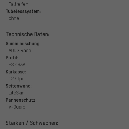
Faltreifen
Tubelesssystem:
ohne
Technische Daten:
Gummimischung:
ADDIX Race
Profil:
HS 493A
Karkasse:
127 tpi
Seitenwand:
LiteSkin
Pannenschutz:
V-Guard
Stärken / Schwächen: