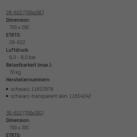
28-622 (700x28C)
Dimension:
700 x 28C
ETRTO:
28-622
Luftdruck:
6,0 - 8,0 bar
Belastbarkeit (max.):
70 kg
Herstellernummern:
schwarz: 11653978
schwarz-transparent skin: 11654242
30-622 (700x30C)
Dimension:
700 x 30C
ETRTO: