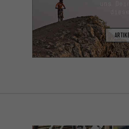
uns Dei
dies
Artik