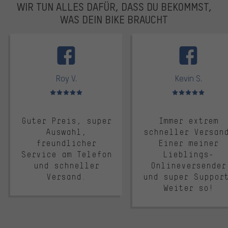
WIR TUN ALLES DAFÜR, DASS DU BEKOMMST,
WAS DEIN BIKE BRAUCHT
facebook
Roy V.
Kevin S.
Bewertungen: 5 von 5
Bewertungen: 5 von 5
Guter Preis, super
Immer extrem
Auswahl,
schneller Versan
freundlicher
Einer meiner
Service am Telefon
Lieblings-
und schneller
Onlineversender
Versand.
und super Suppor
Weiter so!