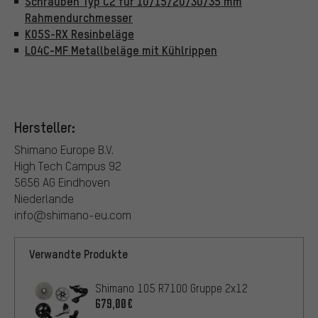
Schrauben Typ C2 für 10/15/20/30/35 mm
Rahmendurchmesser
K05S-RX Resinbeläge
L04C-MF Metallbeläge mit Kühlrippen
Hersteller:
Shimano Europe B.V.
High Tech Campus 92
5656 AG Eindhoven
Niederlande
info@shimano-eu.com
Verwandte Produkte
Shimano 105 R7100 Gruppe 2x12
679,00€