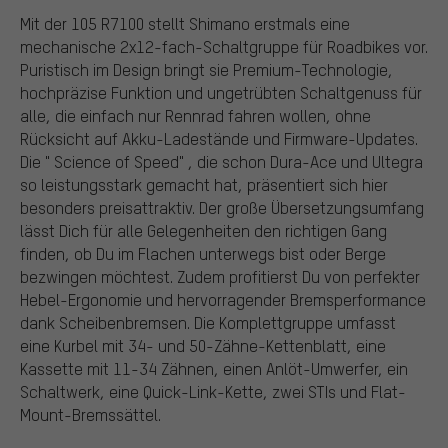
Mit der 105 R7100 stellt Shimano erstmals eine
mechanische 2x12-fach-Schaltgruppe für Roadbikes vor.
Puristisch im Design bringt sie Premium-Technologie,
hochpräzise Funktion und ungetrübten Schaltgenuss für
alle, die einfach nur Rennrad fahren wollen, ohne
Rücksicht auf Akku-Ladestände und Firmware-Updates.
Die " Science of Speed" , die schon Dura-Ace und Ultegra
so leistungsstark gemacht hat, präsentiert sich hier
besonders preisattraktiv. Der große Übersetzungsumfang
lässt Dich für alle Gelegenheiten den richtigen Gang
finden, ob Du im Flachen unterwegs bist oder Berge
bezwingen möchtest. Zudem profitierst Du von perfekter
Hebel-Ergonomie und hervorragender Bremsperformance
dank Scheibenbremsen. Die Komplettgruppe umfasst
eine Kurbel mit 34- und 50-Zähne-Kettenblatt, eine
Kassette mit 11-34 Zähnen, einen Anlöt-Umwerfer, ein
Schaltwerk, eine Quick-Link-Kette, zwei STIs und Flat-
Mount-Bremssättel.