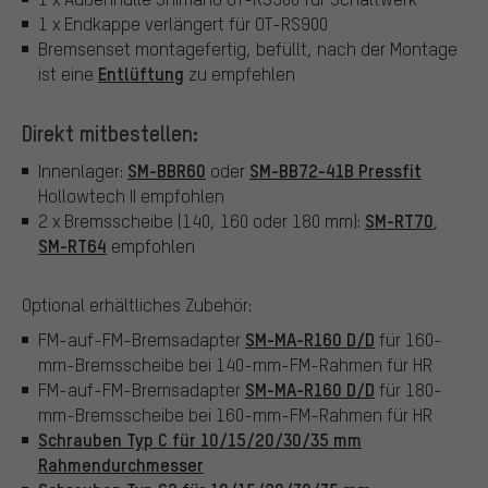
1 x Endkappe verlängert für OT-RS900
Bremsenset montagefertig, befüllt, nach der Montage
Entlüftung
ist eine
zu empfehlen
Direkt mitbestellen:
SM-BBR60
SM-BB72-41B Pressfit
Innenlager:
oder
Hollowtech II empfohlen
SM-RT70
2 x Bremsscheibe (140, 160 oder 180 mm):
,
SM-RT64
empfohlen
Optional erhältliches Zubehör:
SM-MA-R160 D/D
FM-auf-FM-Bremsadapter
für 160-
mm-Bremsscheibe bei 140-mm-FM-Rahmen für HR
SM-MA-R160 D/D
FM-auf-FM-Bremsadapter
für 180-
mm-Bremsscheibe bei 160-mm-FM-Rahmen für HR
Schrauben Typ C für 10/15/20/30/35 mm
Rahmendurchmesser