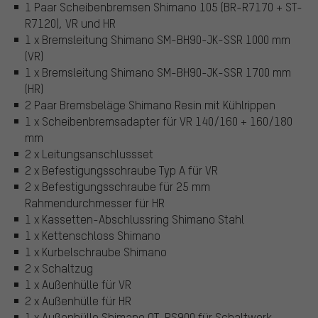
1 Paar Scheibenbremsen Shimano 105 (BR-R7170 + ST-
R7120), VR und HR
1 x Bremsleitung Shimano SM-BH90-JK-SSR 1000 mm
(VR)
1 x Bremsleitung Shimano SM-BH90-JK-SSR 1700 mm
(HR)
2 Paar Bremsbeläge Shimano Resin mit Kühlrippen
1 x Scheibenbremsadapter für VR 140/160 + 160/180
mm
2 x Leitungsanschlussset
2 x Befestigungsschraube Typ A für VR
2 x Befestigungsschraube für 25 mm
Rahmendurchmesser für HR
1 x Kassetten-Abschlussring Shimano Stahl
1 x Kettenschloss Shimano
1 x Kurbelschraube Shimano
2 x Schaltzug
1 x Außenhülle für VR
2 x Außenhülle für HR
1 x Außenhülle Shimano OT-RS900 für Schaltwerk