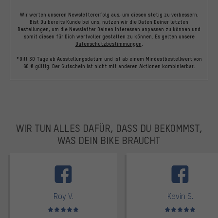
Wir werten unseren Newslettererfolg aus, um diesen stetig zu verbessern.
Bist Du bereits Kunde bei uns, nutzen wir die Daten Deiner letzten
Bestellungen, um die Newsletter Deinen Interessen anpassen zu können und
somit diesen für Dich wertvoller gestalten zu können.
Es gelten unsere
Datenschutzbestimmungen
.
*Gilt 30 Tage ab Ausstellungsdatum und ist ab einem Mindestbestellwert von
60 € gültig. Der Gutschein ist nicht mit anderen Aktionen kombinierbar.
WIR TUN ALLES DAFÜR, DASS DU BEKOMMST,
WAS DEIN BIKE BRAUCHT
facebook
Roy V.
Kevin S.
Bewertungen: 5 von 5
Bewertungen: 5 von 5