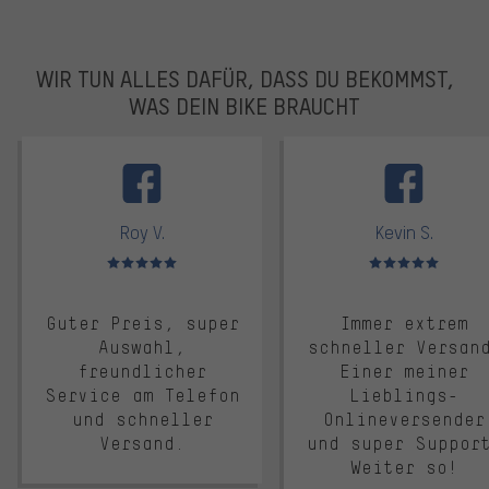
WIR TUN ALLES DAFÜR, DASS DU BEKOMMST,
WAS DEIN BIKE BRAUCHT
facebook
Roy V.
Kevin S.
Bewertungen: 5 von 5
Bewertungen: 5 von 5
Guter Preis, super
Immer extrem
Auswahl,
schneller Versan
freundlicher
Einer meiner
Service am Telefon
Lieblings-
und schneller
Onlineversender
Versand.
und super Suppor
Weiter so!