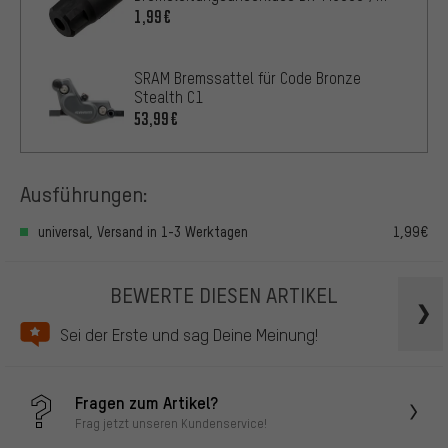
M8000 / M820 / SM-BH90
1,99€
SRAM Bremssattel für Code Bronze
Stealth C1
53,99€
Ausführungen:
universal, Versand in 1-3 Werktagen
1,99€
BEWERTE DIESEN ARTIKEL
Sei der Erste und sag Deine Meinung!
Fragen zum Artikel?
Frag jetzt unseren Kundenservice!