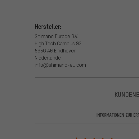
Hersteller:
Shimano Europe B.V.
High Tech Campus 92
5656 AG Eindhoven
Niederlande
info@shimano-eu.com
KUNDEN
INFORMATIONEN ZUR E
In den veröffentlichten Bewertungen finden sich solc
28.05.2022 werden nur Bewertungen veröffentlicht, die
eine Bestellnummer angegeben wird. Wir schalten die