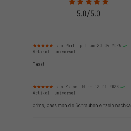
frei. Alle verifizierten Bewertungen sind mit einem grün
dem 28.05.2022 und ab dem 28.05.2022. Vor dem 28.
5.0/5.0
die bewertete Ware nicht bei uns gekauft haben. Dies
veröffentlichen alle ordnungsgemäß abgegebenen B
5 von 5 Sternen
von Philipp L.
am 20.04.2025
Artikel
: universal
Passt!
5 von 5 Sternen
von Yvonne M.
am 12.01.2023
Artikel
: universal
prima, dass man die Schrauben einzeln nachka