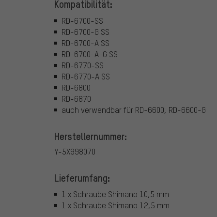
Kompatibilität:
RD-6700-SS
RD-6700-G SS
RD-6700-A SS
RD-6700-A-G SS
RD-6770-SS
RD-6770-A SS
RD-6800
RD-6870
auch verwendbar für RD-6600, RD-6600-G
Herstellernummer:
Y-5X998070
Lieferumfang:
1 x Schraube Shimano 10,5 mm
1 x Schraube Shimano 12,5 mm