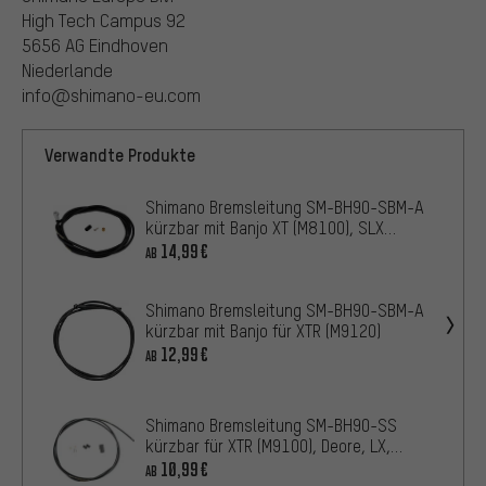
High Tech Campus 92
5656 AG Eindhoven
Niederlande
info@shimano-eu.com
Verwandte Produkte
Shimano Bremsleitung SM-BH90-SBM-A
kürzbar mit Banjo XT (M8100), SLX
(M7100)
14,99€
AB
Shimano Bremsleitung SM-BH90-SBM-A
kürzbar mit Banjo für XTR (M9120)
12,99€
AB
Shimano Bremsleitung SM-BH90-SS
kürzbar für XTR (M9100), Deore, LX,
MT520
10,99€
AB