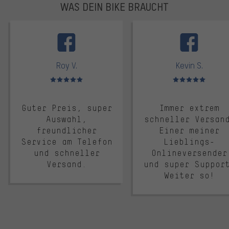
WAS DEIN BIKE BRAUCHT
facebook
Roy V.
Kevin S.
Bewertungen: 5 von 5
Bewertungen: 5 von 5
Guter Preis, super
Immer extrem
Auswahl,
schneller Versan
freundlicher
Einer meiner
Service am Telefon
Lieblings-
und schneller
Onlineversender
Versand.
und super Suppor
Weiter so!