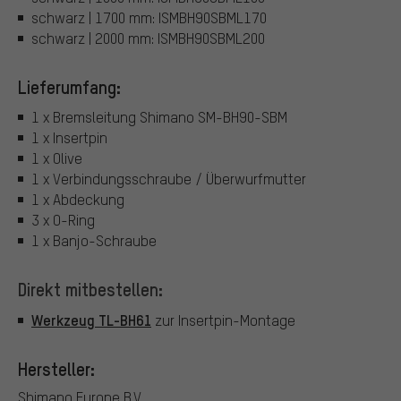
schwarz | 1700 mm: ISMBH90SBML170
schwarz | 2000 mm: ISMBH90SBML200
Lieferumfang:
1 x Bremsleitung Shimano SM-BH90-SBM
1 x Insertpin
1 x Olive
1 x Verbindungsschraube / Überwurfmutter
1 x Abdeckung
3 x O-Ring
1 x Banjo-Schraube
Direkt mitbestellen:
Werkzeug TL-BH61
zur Insertpin-Montage
Hersteller:
Shimano Europe B.V.