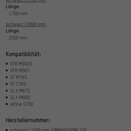
Länge:
1700 mm
schwarz | 2000 mm:
Länge:
2000 mm
Kompatibilität:
XTR M9020
XTR M987
XT M785
XT T785
SLX M675
SLX M666
Alfine S700
Herstellernummer:
schwarz | 1000 mm: ISMBH90SBML100