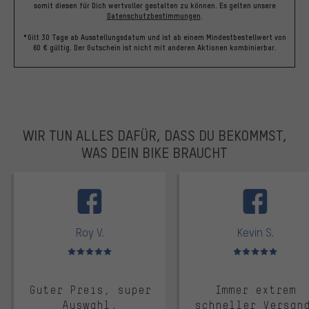
somit diesen für Dich wertvoller gestalten zu können.
Es gelten unsere
Datenschutzbestimmungen
.
*Gilt 30 Tage ab Ausstellungsdatum und ist ab einem Mindestbestellwert von
60 € gültig. Der Gutschein ist nicht mit anderen Aktionen kombinierbar.
WIR TUN ALLES DAFÜR, DASS DU BEKOMMST,
WAS DEIN BIKE BRAUCHT
facebook
Roy V.
Kevin S.
Bewertungen: 5 von 5
Bewertungen: 5 von 5
Guter Preis, super
Immer extrem
Auswahl,
schneller Versan