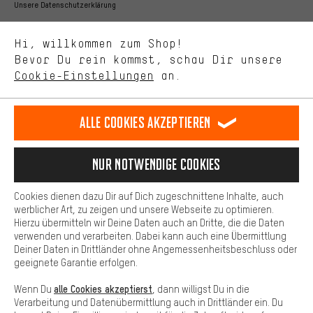
Bessere Leistung
Unsere Datenschutzerklärung
Uns interessiert, was Du in unserem Shop suchst und brauchst.
Sprache"
Mit Leistungs-Cookies nimmst Du mit Deinem Shopping-Verhalten
Hi, willkommen zum Shop!
selbst Einfluss auf die Verbesserung unserer Webseite und
DE
EN
ES
FR
Bevor Du rein kommst, schau Dir unsere
Deutsch
english
español
français
unseres Shop-Angebots.
Cookie-Einstellungen
an.
Mehr Komfort
VERTRAG WIDERRUFEN
Aachener Community
Affiliateprogramm
Dein Shopping-Erlebnis wird komfortabler. Mit Komfort-Cookies
stellen wir Verknüpfungen zu Social Media Plattformen her. So
Alle Cookies akzeptieren
Impressum
Datenschutz
Allgemeine Geschäftsbedingungen
können wir dir weitere nützliche Inhalte und Informationen zur
Verfügung stellen. Zudem hast du die Möglichkeit zusätzliche
Hinweisgebersystem
Hinweise zur Batterieentsorgung
Services zu nutzen, die es dir erleichtern die richtigen Produkte zu
Nur Notwendige Cookies
finden. Beispielsweise bieten wir eine Chat-Funktion an, damit
Cookie-Einstellungen
Kontrast ändern
Fragen schnell und unkompliziert beantwortet werden können.
Cookies dienen dazu Dir auf Dich zugeschnittene Inhalte, auch
Basis
werblicher Art, zu zeigen und unsere Webseite zu optimieren.
Alle Preise verstehen sich in Euro und exkl. MwSt zuzüglich
Hierzu übermitteln wir Deine Daten auch an Dritte, die die Daten
Versandkosten
USA
für Lieferung nach
.
Basis-Cookies gewährleisten, dass Du unsere Webseite
verwenden und verarbeiten. Dabei kann auch eine Übermittlung
grundsätzlich nutzen kannst.
Deiner Daten in Drittländer ohne Angemessenheitsbeschluss oder
geeignete Garantie erfolgen.
alle Cookies akzeptierst
Wenn Du
, dann willigst Du in die
Verarbeitung und Datenübermittlung auch in Drittländer ein. Du