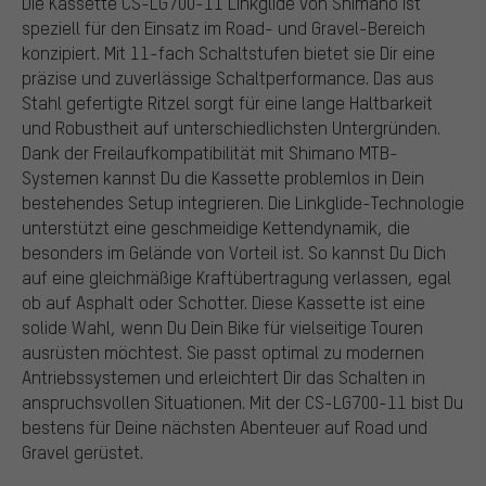
Die Kassette CS-LG700-11 Linkglide von Shimano ist
speziell für den Einsatz im Road- und Gravel-Bereich
konzipiert. Mit 11-fach Schaltstufen bietet sie Dir eine
präzise und zuverlässige Schaltperformance. Das aus
Stahl gefertigte Ritzel sorgt für eine lange Haltbarkeit
und Robustheit auf unterschiedlichsten Untergründen.
Dank der Freilaufkompatibilität mit Shimano MTB-
Systemen kannst Du die Kassette problemlos in Dein
bestehendes Setup integrieren. Die Linkglide-Technologie
unterstützt eine geschmeidige Kettendynamik, die
besonders im Gelände von Vorteil ist. So kannst Du Dich
auf eine gleichmäßige Kraftübertragung verlassen, egal
ob auf Asphalt oder Schotter. Diese Kassette ist eine
solide Wahl, wenn Du Dein Bike für vielseitige Touren
ausrüsten möchtest. Sie passt optimal zu modernen
Antriebssystemen und erleichtert Dir das Schalten in
anspruchsvollen Situationen. Mit der CS-LG700-11 bist Du
bestens für Deine nächsten Abenteuer auf Road und
Gravel gerüstet.