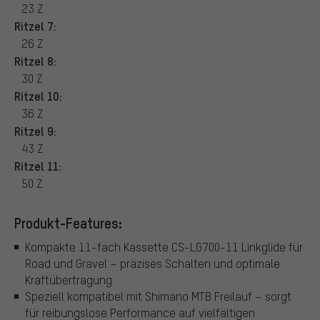
23 Z
Ritzel 7:
26 Z
Ritzel 8:
30 Z
Ritzel 10:
36 Z
Ritzel 9:
43 Z
Ritzel 11:
50 Z
Produkt-Features:
Kompakte 11-fach Kassette CS-LG700-11 Linkglide für
Road und Gravel – präzises Schalten und optimale
Kraftübertragung
Speziell kompatibel mit Shimano MTB Freilauf – sorgt
für reibungslose Performance auf vielfältigen