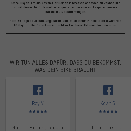
Bestellungen, um die Newsletter Deinen Interessen anpassen zu können und
somit diesen für Dich wertvoller gestalten zu können.
Es gelten unsere
Datenschutzbestimmungen
.
*Gilt 30 Tage ab Ausstellungsdatum und ist ab einem Mindestbestellwert von
60 € gültig. Der Gutschein ist nicht mit anderen Aktionen kombinierbar.
WIR TUN ALLES DAFÜR, DASS DU BEKOMMST,
WAS DEIN BIKE BRAUCHT
facebook
Roy V.
Kevin S.
Bewertungen: 5 von 5
Bewertungen: 5 von 5
Guter Preis, super
Immer extrem