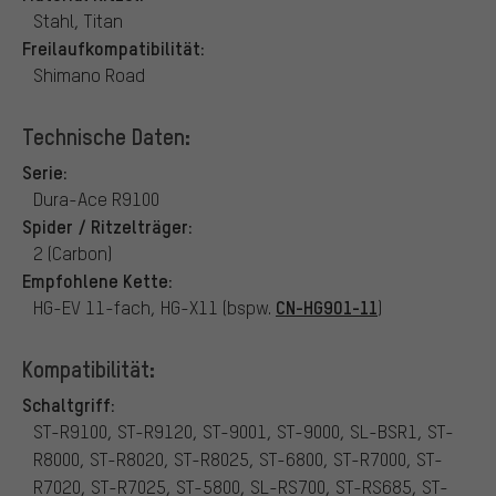
Stahl, Titan
Freilaufkompatibilität:
Shimano Road
Technische Daten:
Serie:
Dura-Ace R9100
Spider / Ritzelträger:
2 (Carbon)
Empfohlene Kette:
CN-HG901-11
HG-EV 11-fach, HG-X11 (bspw.
)
Kompatibilität:
Schaltgriff:
ST-R9100, ST-R9120, ST-9001, ST-9000, SL-BSR1, ST-
R8000, ST-R8020, ST-R8025, ST-6800, ST-R7000, ST-
R7020, ST-R7025, ST-5800, SL-RS700, ST-RS685, ST-