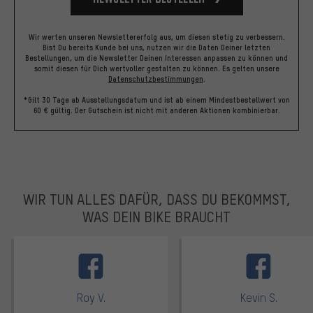
Wir werten unseren Newslettererfolg aus, um diesen stetig zu verbessern.
Bist Du bereits Kunde bei uns, nutzen wir die Daten Deiner letzten
Bestellungen, um die Newsletter Deinen Interessen anpassen zu können und
somit diesen für Dich wertvoller gestalten zu können.
Es gelten unsere
Datenschutzbestimmungen
.
*Gilt 30 Tage ab Ausstellungsdatum und ist ab einem Mindestbestellwert von
60 € gültig. Der Gutschein ist nicht mit anderen Aktionen kombinierbar.
WIR TUN ALLES DAFÜR, DASS DU BEKOMMST,
WAS DEIN BIKE BRAUCHT
facebook
Roy V.
Kevin S.
Bewertungen: 5 von 5
Bewertungen: 5 von 5