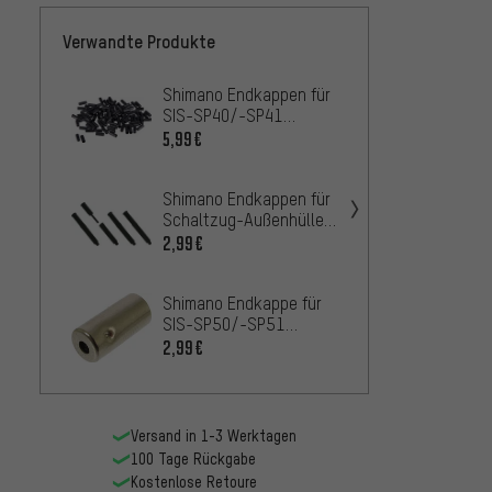
Verwandte Produkte
Shimano Endkappen für
Shima
SIS-SP40/-SP41
SIS-S
ungedichtet - 100
gedich
5,99€
12,99
Stück
Shimano Endkappen für
Jagwir
Schaltzug-Außenhülle
Brems
gedichtet
Innenz
2,99€
0,99€
Shimano Endkappe für
Shima
SIS-SP50/-SP51
SIS-S
gedichtet
2,99€
unged
2,99€
Versand in 1-3 Werktagen
100 Tage Rückgabe
Kostenlose Retoure