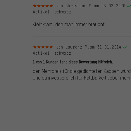
5 von 5 Sternen
von Christian S.
am 03.02.2020
Artikel
: schwarz
Kleinkram, den man immer braucht.
5 von 5 Sternen
von Laurenz P.
am 31.01.2014
Artikel
: schwarz
1 von 1 Kunden fand diese Bewertung hilfreich.
den Mehrpreis für die gedichteten Kappen würde
und da investiere ich für Haltbarkeit lieber mehr