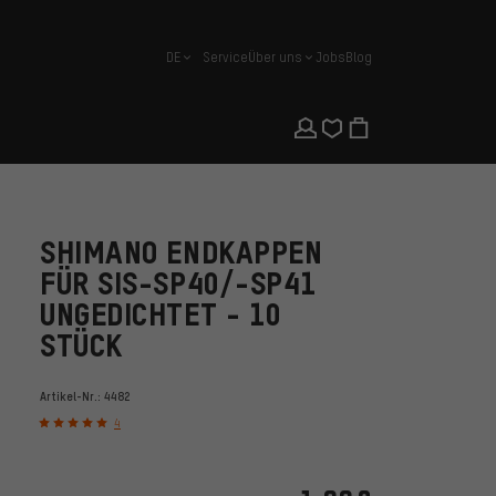
DE
Service
Über uns
Jobs
Blog
Deutsch
SHIMANO ENDKAPPEN
FÜR SIS-SP40/-SP41
UNGEDICHTET - 10
STÜCK
Artikel-Nr.:
4482
4