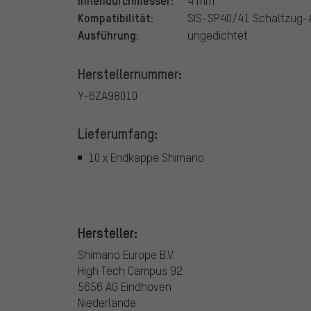
Innendurchmesser:
4 mm
Kompatibilität:
SIS-SP40/41 Schaltzug-
Ausführung:
ungedichtet
Herstellernummer:
Y-6ZA98010
Lieferumfang:
10 x Endkappe Shimano
Hersteller:
Shimano Europe B.V.
High Tech Campus 92
5656 AG Eindhoven
Niederlande