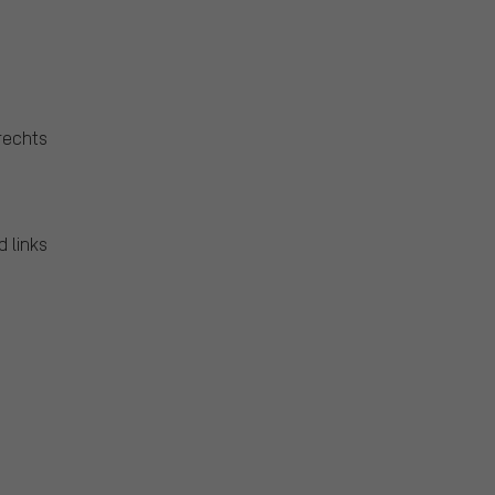
 rechts
d links