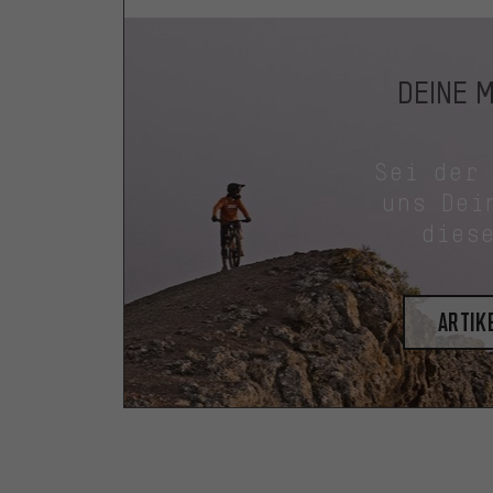
DEINE 
Sei der
uns Dei
dies
Artik