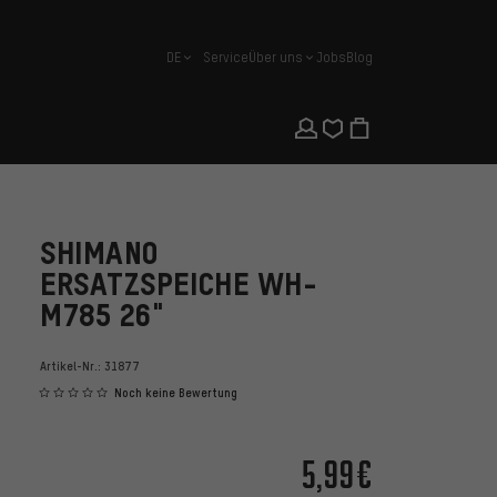
DE
Service
Über uns
Jobs
Blog
Deutsch
SHIMANO
ERSATZSPEICHE WH-
M785 26"
Artikel-Nr.:
31877
Noch keine Bewertung
5,99€