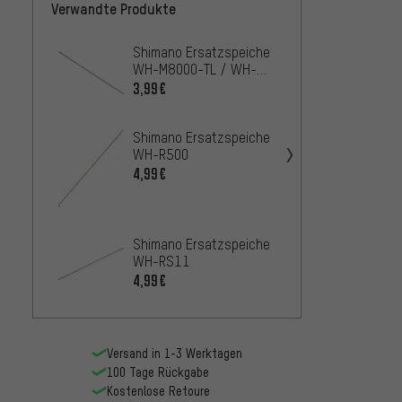
Verwandte Produkte
Shimano Ersatzspeiche
Shima
WH-M8000-TL / WH-
WH-M7
M8020-TL 29"
3,99€
5,99€
Shimano Ersatzspeiche
Shima
WH-R500
WH-M9
M9020
4,99€
4,99€
Shima
WH-M7
Shimano Ersatzspeiche
2,9
WH-RS11
AB
4,99€
Versand in 1-3 Werktagen
100 Tage Rückgabe
Kostenlose Retoure