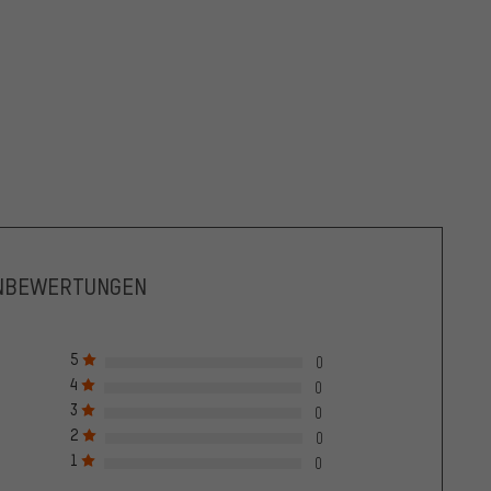
NBEWERTUNGEN
5
0
4
0
3
0
2
0
1
0