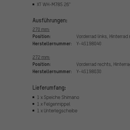
XT WH-M785 26"
Ausführungen:
270 mm:
Position:
Vorderrad links, Hinterrad
Herstellernummer:
Y-4S198040
272 mm:
Position:
Vorderrad rechts, Hinterra
Herstellernummer:
Y-4S198030
Lieferumfang:
1 x Speiche Shimano
1 x Felgennippel
1 x Unterlegscheibe