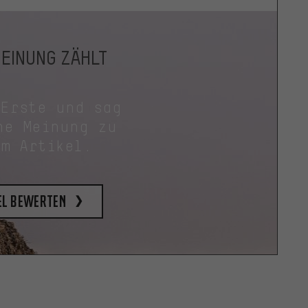
MEINUNG ZÄHLT
 Erste und sag
ne Meinung zu
em Artikel.
el bewerten