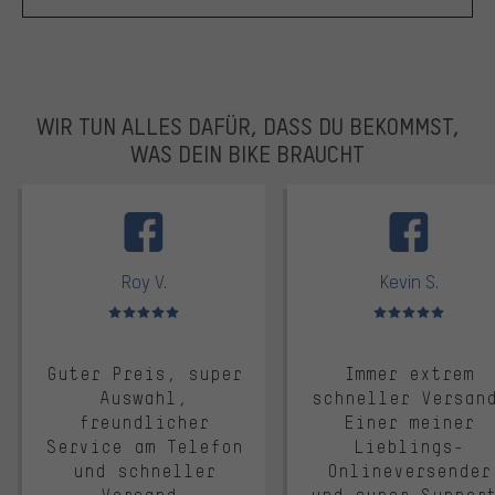
WIR TUN ALLES DAFÜR, DASS DU BEKOMMST,
WAS DEIN BIKE BRAUCHT
facebook
Roy V.
Kevin S.
Bewertungen: 5 von 5
Bewertungen: 5 von 5
Guter Preis, super
Immer extrem
Auswahl,
schneller Versan
freundlicher
Einer meiner
Service am Telefon
Lieblings-
und schneller
Onlineversender