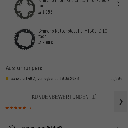
Shimano Deore Kettenblatt FC-M590 9-
fach
5,99€
AB
Shimano Kettenblatt FC-MT500-3 10-
fach
8,99€
AB
Ausführungen:
schwarz | 40 Z, verfügbar ab 19.09.2026
11,99€
KUNDENBEWERTUNGEN
(1)
5
Fragen zum Artikel?