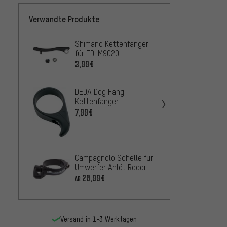
Verwandte Produkte
Shimano Kettenfänger
Rotor
für FD-M9020
Klemm
3,99€
18,99
DEDA Dog Fang
Shima
Kettenfänger
Abdec
7,99€
M9000
16,9
AB
Klemm
BBB Sh
Campagnolo Schelle für
Umwer
Umwerfer Anlöt Record
10,99
/ Record EPS ab Modell
20,99€
AB
2011/2012
Versand in 1-3 Werktagen