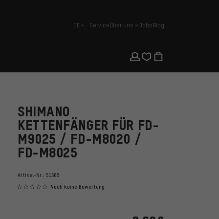
DE
Service
Über uns
Jobs
Blog
Deutsch
SHIMANO
KETTENFÄNGER FÜR FD-
M9025 / FD-M8020 /
FD-M8025
Artikel-Nr.:
51568
Noch keine Bewertung