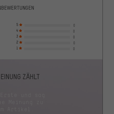
NBEWERTUNGEN
5
0
4
0
3
0
2
0
1
0
MEINUNG ZÄHLT
 Erste und sag
ne Meinung zu
em Artikel.