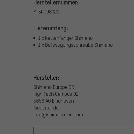
Herstellernummer:
Y-5RC98020
Lieferumfang:
1 x Kettenfänger Shimano
1 x Befestigungsschraube Shimano
Hersteller:
Shimano Europe B.V.
High Tech Campus 92
5656 AG Eindhoven
Niederlande
info@shimano-eu.com