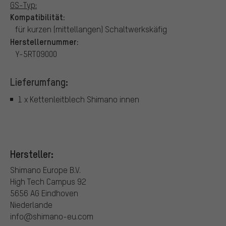
GS-Typ:
Kompatibilität:
für kurzen (mittellangen) Schaltwerkskäfig
Herstellernummer:
Y-5RT09000
Lieferumfang:
1 x Kettenleitblech Shimano innen
Hersteller:
Shimano Europe B.V.
High Tech Campus 92
5656 AG Eindhoven
Niederlande
info@shimano-eu.com