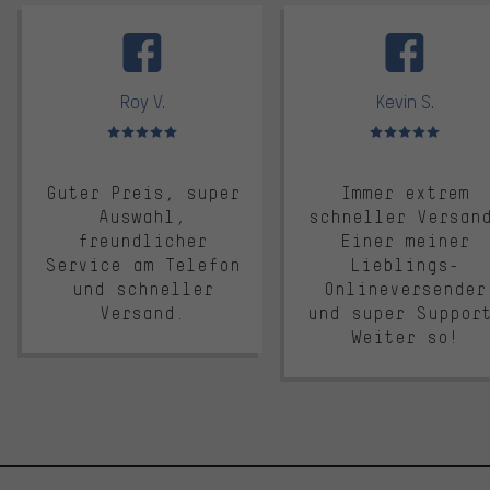
facebook
Roy V.
Kevin S.
Bewertungen: 5 von 5
Bewertungen: 5 von 5
Guter Preis, super
Immer extrem
Auswahl,
schneller Versan
freundlicher
Einer meiner
Service am Telefon
Lieblings-
und schneller
Onlineversender
Versand.
und super Suppor
Weiter so!