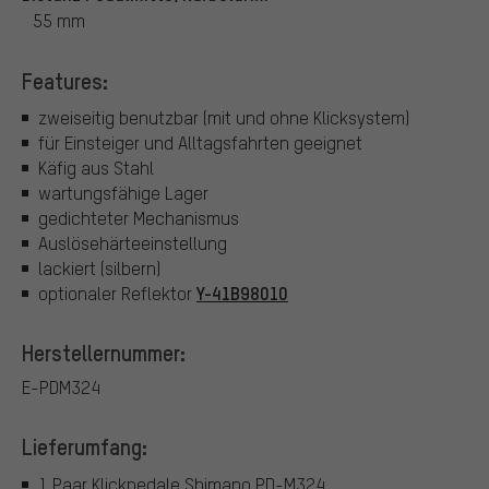
55 mm
Features:
zweiseitig benutzbar (mit und ohne Klicksystem)
für Einsteiger und Alltagsfahrten geeignet
Käfig aus Stahl
wartungsfähige Lager
gedichteter Mechanismus
Auslösehärteeinstellung
lackiert (silbern)
Y-41B98010
optionaler Reflektor
Herstellernummer:
E-PDM324
Lieferumfang:
1 Paar Klickpedale Shimano PD-M324