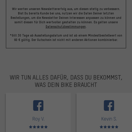
Wir werten unseren Newslettererfolg aus, um diesen stetig zu verbessern.
Bist Du bereits Kunde bei uns, nutzen wir die Daten Deiner letzten
Bestellungen, um die Newsletter Deinen Interessen anpassen zu können und
somit diesen für Dich wertvoller gestalten zu können.
Es gelten unsere
Datenschutzbestimmungen
.
*Gilt 30 Tage ab Ausstellungsdatum und ist ab einem Mindestbestellwert von
60 € gültig. Der Gutschein ist nicht mit anderen Aktionen kombinierbar.
WIR TUN ALLES DAFÜR, DASS DU BEKOMMST,
WAS DEIN BIKE BRAUCHT
facebook
Roy V.
Kevin S.
Bewertungen: 5 von 5
Bewertungen: 5 von 5