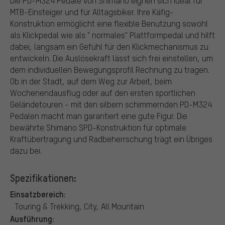
Die PD-M324 Pedale von Shimano eignen sich ideal für
MTB-Einsteiger und für Alltagsbiker. Ihre Käfig-
Konstruktion ermöglicht eine flexible Benutzung sowohl
als Klickpedal wie als " normales" Plattformpedal und hilft
dabei, langsam ein Gefühl für den Klickmechanismus zu
entwickeln. Die Auslösekraft lässt sich frei einstellen, um
dem individuellen Bewegungsprofil Rechnung zu tragen.
Ob in der Stadt, auf dem Weg zur Arbeit, beim
Wochenendausflug oder auf den ersten sportlichen
Geländetouren - mit den silbern schimmernden PD-M324
Pedalen macht man garantiert eine gute Figur. Die
bewährte Shimano SPD-Konstruktion für optimale
Kraftübertragung und Radbeherrschung trägt ein Übriges
dazu bei.
Spezifikationen:
Einsatzbereich:
Touring & Trekking, City, All Mountain
Ausführung: