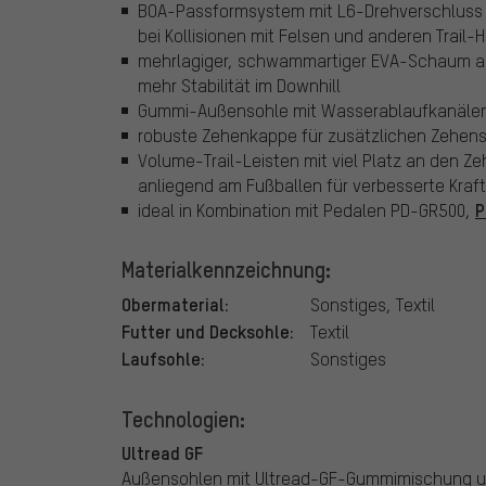
BOA-Passformsystem mit L6-Drehverschluss 
bei Kollisionen mit Felsen und anderen Trail-
mehrlagiger, schwammartiger EVA-Schaum abso
mehr Stabilität im Downhill
Gummi-Außensohle mit Wasserablaufkanälen 
robuste Zehenkappe für zusätzlichen Zehen
Volume-Trail-Leisten mit viel Platz an den 
anliegend am Fußballen für verbesserte Kraf
P
ideal in Kombination mit Pedalen PD-GR500,
Materialkennzeichnung:
Obermaterial:
Sonstiges, Textil
Futter und Decksohle:
Textil
Laufsohle:
Sonstiges
Technologien:
Ultread GF
Außensohlen mit Ultread-GF-Gummimischung und 