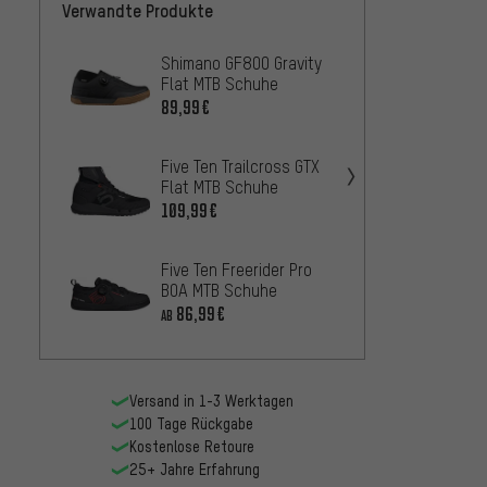
Verwandte Produkte
Shimano GF800 Gravity
Five T
Flat MTB Schuhe
Clip-I
89,99€
100
AB
Five Ten Trailcross GTX
Five T
Flat MTB Schuhe
Pro M
109,99€
84,
AB
Five Ten Freerider Pro
Endur
BOA MTB Schuhe
Flat 
86,99€
67,99
AB
Versand in 1-3 Werktagen
100 Tage Rückgabe
Kostenlose Retoure
25+ Jahre Erfahrung