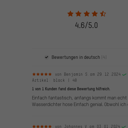
In den veröffentlichten Bewertungen finden sich solc
28.05.2022 werden nur Bewertungen veröffentlicht, die
eine Bestellnummer angegeben wird. Wir schalten die
frei. Alle verifizierten Bewertungen sind mit einem grün
dem 28.05.2022 und ab dem 28.05.2022. Vor dem 28.
4.6/5.0
die bewertete Ware nicht bei uns gekauft haben. Dies
veröffentlichen alle ordnungsgemäß abgegebenen B
Bewertungen in deutsch
(4)
5 von 5 Sternen
von Benjamin S.
am 29.12.2024
Artikel
: black | 48
1 von 1 Kunden fand diese Bewertung hilfreich.
Einfach fantastisch, anfangs kommt man echt sc
Wasserdichter hose Einfach genial. Obwohl ich e
5 von 5 Sternen
von Johannes V.
am 03.01.2024