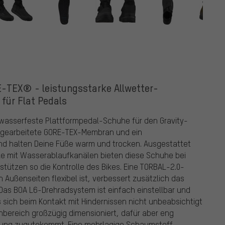
-TEX® - leistungsstarke Allwetter-
für Flat Pedals
 wasserfeste Plattformpedal-Schuhe für den Gravity-
ingearbeitete GORE-TEX-Membran und ein
nd halten Deine Füße warm und trocken. Ausgestattet
le mit Wasserablaufkanälen bieten diese Schuhe bei
stützen so die Kontrolle des Bikes. Eine TORBAL-2.0-
n Außenseiten flexibel ist, verbessert zusätzlich das
as BOA L6-Drehradsystem ist einfach einstellbar und
 sich beim Kontakt mit Hindernissen nicht unbeabsichtigt
nbereich großzügig dimensioniert, dafür aber eng
agung zugutekommt. Eine mehrlagige Schaumstoff-