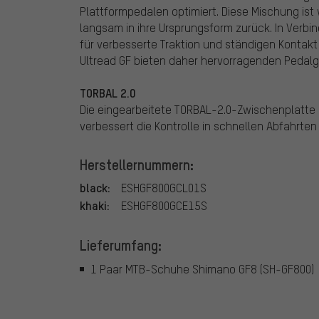
Plattformpedalen optimiert. Diese Mischung ist
langsam in ihre Ursprungsform zurück. In Verbi
für verbesserte Traktion und ständigen Kontak
Ultread GF bieten daher hervorragenden Pedalgr
TORBAL 2.0
Die eingearbeitete TORBAL-2.0-Zwischenplatte is
verbessert die Kontrolle in schnellen Abfahrte
Herstellernummern:
black:
ESHGF800GCL01S
khaki:
ESHGF800GCE15S
Lieferumfang:
1 Paar MTB-Schuhe Shimano GF8 (SH-GF800)