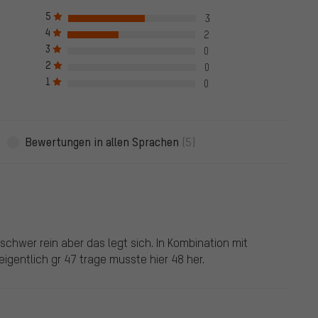
he vor dem 28.05.2022 und solche ab dem 28.05.2022. Ab dem
 auch verifiziert sind, das bedeutet, dass bei Bewertung auch
5
3
 Bewertung nur nach erfolgreicher Überprüfung der Bestellnummer
4
2
en Haken markiert, das gilt für alle verifizierten Bewertungen bis zu
3
0
05.2022 wurden auch Bewertungen von Kunden aufgenommen, die
2
0
e Bewertungen sind nicht mit einem grünen Haken markiert. Wir
1
ewertungen.
0
Bewertungen in allen Sprachen
(5)
hwer rein aber das legt sich. In Kombination mit
igentlich gr 47 trage musste hier 48 her.