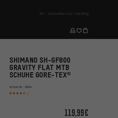
DE
Service
Über uns
Jobs
Blog
Deutsch
SHIMANO SH-GF800
GRAVITY FLAT MTB
SCHUHE GORE-TEX®
Artikel-Nr.:
92644
5
119,99€