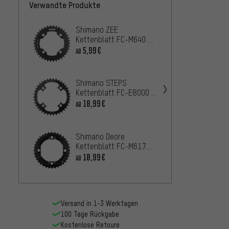
Verwandte Produkte
Shimano ZEE
Shima
Kettenblatt FC-M640 /
FC-T5
FC-M645 10-fach
5,99€
7,99
AB
AB
Shimano STEPS
Shima
Kettenblatt FC-E8000 /
Kette
FC-E8050 11-fach (SM-
fach
18,99€
5,99
AB
AB
CRE80/SM-CRE80-B)
Shimano Deore
Shiman
Kettenblatt FC-M617
FC-M7
10-fach
10,99€
14,99
AB
Versand in 1-3 Werktagen
100 Tage Rückgabe
Kostenlose Retoure