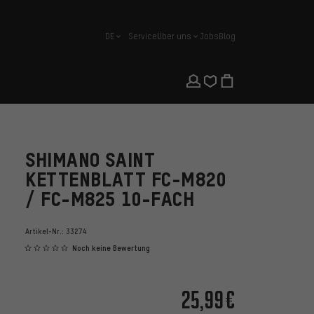
DE
Service
Über uns
Jobs
Blog
Deutsch
SHIMANO SAINT
KETTENBLATT FC-M820
/ FC-M825 10-FACH
Artikel-Nr.:
33274
Noch keine Bewertung
25,99€