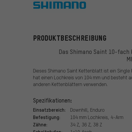
Shimano
PRODUKTBESCHREIBUNG
Das Shimano Saint 10-fach 
M8
Dieses Shimano Saint Kettenblatt ist ein Singl
hat einen Lochkreis von 104 mm und besteht aus
anderen Kettenblättern verwenden.
Spezifikationen:
Einsatzbereich:
Downhill, Enduro
Befestigung:
104 mm Lochkreis, 4-Arm
Zähne:
34 Z, 36 Z, 38 Z
Schaltstufen:
1x10-fach