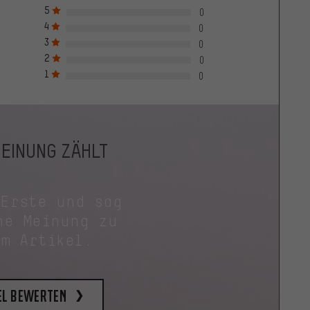
5
0
4
0
3
0
2
0
1
0
MEINUNG ZÄHLT
 Erste und sag
ne Meinung zu
em Artikel.
el bewerten