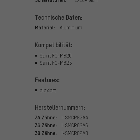
Technische Daten:
Material:
Aluminium
Kompatibilität:
Saint FC-M820
Saint FC-M825
Features:
eloxiert
Herstellernummern:
34 Zähne:
I-SMCR82A4
36 Zähne:
I-SMCR82A6
38 Zähne:
I-SMCR82A8