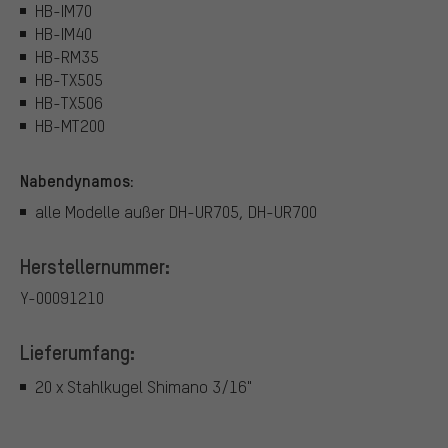
HB-IM70
HB-IM40
HB-RM35
HB-TX505
HB-TX506
HB-MT200
Nabendynamos:
alle Modelle außer DH-UR705, DH-UR700
Herstellernummer:
Y-00091210
Lieferumfang:
20 x Stahlkugel Shimano 3/16"