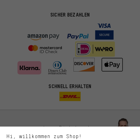
SICHER BEZAHLEN
Passendere Angebote
SCHNELL ERHALTEN
Du bekommst, statt zufälliger Werbung, genauer passende
Angebote von uns. Diese Cookies helfen uns, Deine Interessen
besser zu erkennen und Dir relevante Produkte und Tipps zu
zeigen.
Bessere Leistung
Uns interessiert, was Du in unserem Shop suchst und brauchst.
Lass Dich beraten
Mit Leistungs-Cookies nimmst Du mit Deinem Shopping-Verhalten
Hi, willkommen zum Shop!
selbst Einfluss auf die Verbesserung unserer Webseite und