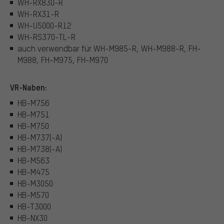
WH-RX830-R
WH-RX31-R
WH-U5000-R12
WH-RS370-TL-R
auch verwendbar für WH-M985-R, WH-M988-R, FH-
M988, FH-M975, FH-M970
VR-Naben:
HB-M756
HB-M751
HB-M750
HB-M737(-A)
HB-M738(-A)
HB-M563
HB-M475
HB-M3050
HB-M570
HB-T3000
HB-NX30