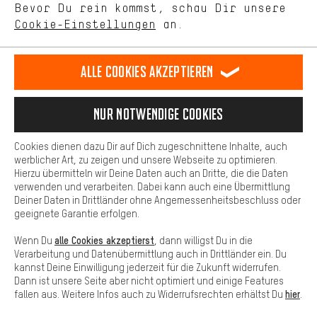
Bevor Du rein kommst, schau Dir unsere
unseres Shop-Angebots.
Terminbuchung
Cookie-Einstellungen
an.
Mehr Komfort
Kontaktformular
Dein Shopping-Erlebnis wird komfortabler. Mit Komfort-Cookies
stellen wir Verknüpfungen zu Social Media Plattformen her. So
Alle Cookies akzeptieren
Unsere Datenschutzerklärung
können wir dir weitere nützliche Inhalte und Informationen zur
Verfügung stellen. Zudem hast du die Möglichkeit zusätzliche
Sprache"
Services zu nutzen, die es dir erleichtern die richtigen Produkte zu
Nur Notwendige Cookies
finden. Beispielsweise bieten wir eine Chat-Funktion an, damit
DE
EN
ES
FR
Deutsch
english
español
français
Fragen schnell und unkompliziert beantwortet werden können.
Cookies dienen dazu Dir auf Dich zugeschnittene Inhalte, auch
Basis
werblicher Art, zu zeigen und unsere Webseite zu optimieren.
Hierzu übermitteln wir Deine Daten auch an Dritte, die die Daten
VERTRAG WIDERRUFEN
Aachener Community
Affiliateprogramm
Basis-Cookies gewährleisten, dass Du unsere Webseite
verwenden und verarbeiten. Dabei kann auch eine Übermittlung
grundsätzlich nutzen kannst.
Deiner Daten in Drittländer ohne Angemessenheitsbeschluss oder
Impressum
Datenschutz
Allgemeine Geschäftsbedingungen
geeignete Garantie erfolgen.
Hinweisgebersystem
Hinweise zur Batterieentsorgung
alle Cookies akzeptierst
Wenn Du
, dann willigst Du in die
Verarbeitung und Datenübermittlung auch in Drittländer ein. Du
Cookie-Einstellungen
Kontrast ändern
kannst Deine Einwilligung jederzeit für die Zukunft widerrufen.
Dann ist unsere Seite aber nicht optimiert und einige Features
Alle Preise verstehen sich in Euro und exkl. MwSt zuzüglich
hier
fallen aus. Weitere Infos auch zu Widerrufsrechten erhältst Du
.
Versandkosten
USA
für Lieferung nach
.