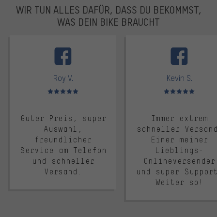
WIR TUN ALLES DAFÜR, DASS DU BEKOMMST,
WAS DEIN BIKE BRAUCHT
facebook
Roy V.
Kevin S.
Bewertungen: 5 von 5
Bewertungen: 5 von 5
Guter Preis, super
Immer extrem
Auswahl,
schneller Versan
freundlicher
Einer meiner
Service am Telefon
Lieblings-
und schneller
Onlineversender
Versand.
und super Suppor
Weiter so!